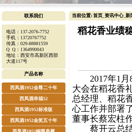
当前位置:
首页
资讯中心
新
联系我们
_
_
稻花香业绩稳
电话：137-2076-7752
手机：13720767752
传真：029-88881559
Q Q：1364990043
地址：西安市高新区西部
大道117号
产品名称
2017年1月8
大会在稻花香礼
西凤酒1952金尊二十年
总经理、稻花香
西凤酒幸福52
心工作并部署了
西凤酒1952标准版
董事长蔡宏柱作
西凤酒1952金奖五十年
蔡开云总结了
西凤酒1952铜尊典藏