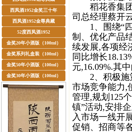
稻花香集团常
西凤酒1952金奖三十年
司总经理蔡开云
西凤酒1952金尊典藏
1、围绕“四
52度西凤酒1952
制、优化产品
金奖20年小酒版（100ml）
续发展,各项经济
金奖系列礼盒装（100ml）
同比增长18.1
元,16.09%
金奖50年小酒版（100ml）
2、积极施策,
金奖30年小酒版（100ml）
市场竞争能力,
管理,规划125个
镇”活动,安排
入市场一线开
促销、招商等各