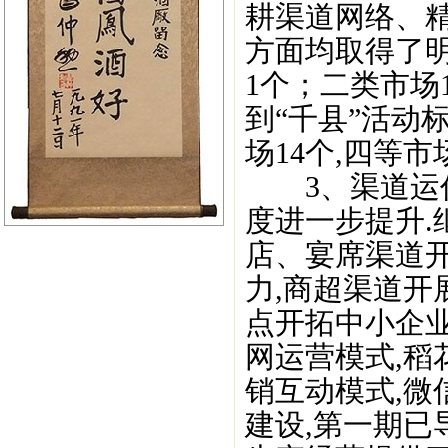
耕渠道网络、
方面均取得了明
1个；二类市场1
到“千县”活动标
场14个,四等市场
3、渠道运作
度进一步提升.
店、宴席渠道
力,商超渠道开
点开拓中小企
网运营模式,稻
销互动模式,微
建设,第一期已