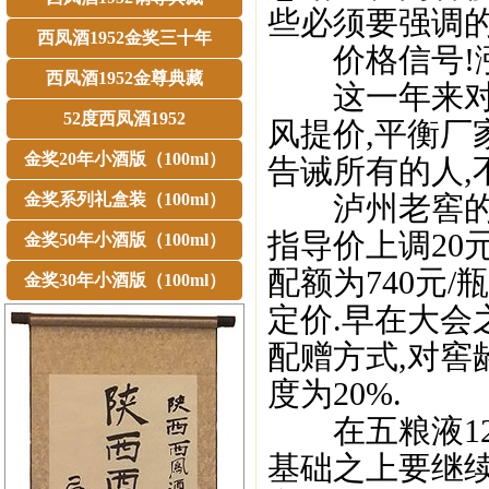
些必须要强调的
西凤酒1952金奖三十年
价格信号!涨
西凤酒1952金尊典藏
这一年来对于
52度西凤酒1952
风提价,平衡厂
金奖20年小酒版（100ml）
告诫所有的人,
金奖系列礼盒装（100ml）
泸州老窖的价
指导价上调20元
金奖50年小酒版（100ml）
配额为740元
金奖30年小酒版（100ml）
定价.早在大会
配赠方式,对窖
度为20%.
在五粮液12.
基础之上要继续