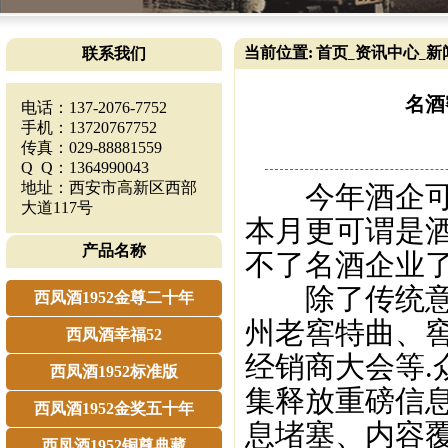
当前位置:
首页
资讯中心
新
联系我们
_
_
名酒
电话：137-2076-7752
手机：13720767752
传真：029-88881559
Q Q：1364990043
地址：西安市高新区西部
今年酒企可谓
大道117号
本月更可谓是酒
产品名称
不了名酒企业了
除了传统意义
西凤酒1952金尊二十年
州老窖特曲、窖
西凤酒幸福52
经销商大会等
西凤酒1952标准版
集释放重磅信息
西凤酒1952金奖五十年
息堵塞、内容覆
西凤酒1952铜尊典藏