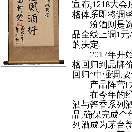
宣布,1218大
格体系即将调整
汾酒则是选在
品全线上调1元
的决定.
2017年开始
格回归到品牌价
回归”中强调,
产品阵营!大
在今年的经销
酒与酱香系列酒
品,确保完成全
列酒成为茅台新