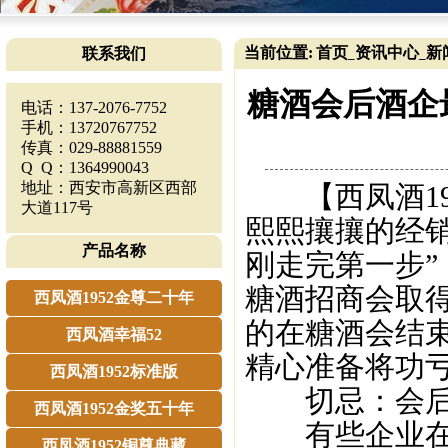
当前位置:
首页
资讯中心
新
联系我们
_
_
糖酒会后酒企
电话：137-2076-7752
手机：13720767752
传真：029-88881559
Q Q：1364990043
地址：西安市高新区西部
【西凤酒19
大道117号
熙熙攘攘的经
产品名称
刚走完第一步
糖酒招商会取
西凤酒1952金尊二十年
的在糖酒会结
西凤酒幸福52
精心准备将功
西凤酒1952标准版
切忌：会后
西凤酒1952金奖五十年
有些企业在糖
西凤酒1952铜尊典藏