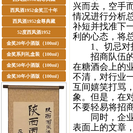
兴而去，空手
西凤酒1952金奖三十年
情况进行分析
西凤酒1952金尊典藏
补短并找准下
52度西凤酒1952
利的心态，将总
金奖20年小酒版（100ml）
1、切忌对招
金奖系列礼盒装（100ml）
招商队伍的精
在糖酒会上的
金奖50年小酒版（100ml）
不清，对行业
金奖30年小酒版（100ml）
互间嬉笑打骂
象。但是，在
不要轻易将招
同时，企业自
表面上的文章