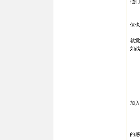
他们
3
有
值也
比
就觉
如战
是
对
一
（
对
比
加入
即
（
再
的感