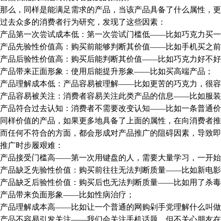
么，同样是能满足需求的产品，当该产品具备了什么属性，更
去众多的消费者行为研究，发现了这些因素：
品第一次尝试成本低：第一次尝试门槛低——比如巧克力买一
品先验性价值高：购买前能够判断其价值——比如手机买之前
品后验性价值高：购买后能判断其价值——比如巧克力好不好
品带来正面形象：使用后能提升形象——比如买高端产品；
品理解成本低：产品容易被理解——比如更苦的巧克力，很容
品容易被关注：消费者容易关注此类产品的信息——比如服装
品符合过去认知：消费者不需要改变认知——比如一条普通价
样价值的产品，如果更多地具备了上面的属性，在向消费者推
任何不符合的方面，都会形成对产品推广的阻碍因素，导致即
推广时步履艰难：
品接受门槛高——第一次用键盘的人，需要大量学习，一开始
品缺乏先验性价值：购买前往往无法判断质量——比如新电影
品缺乏后验性价值：购买后也无法判断质量——比如用了杀毒
品带来负面形象——比如性病治疗；
品理解成本高——比如让一个普通的网购剁手党理解什么叫做“
品不容易引发关注——我们会关注手机话题，但不关心朋友在