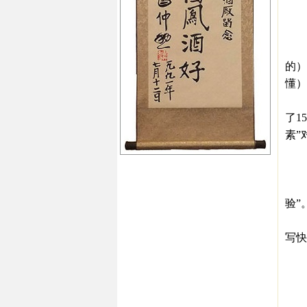
产
很
保
的）
懂）
上
了1
素”
下
1
很
验”
比
写快
也
这
小
有