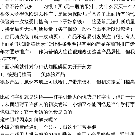
品不符合认知——习惯了买5元一瓶的果汁，为什么要买一个2
多人觉得保险难以推广，是因为保险几乎具备了上面所有的“认
险第一次接受门槛高（一下子好多钱），接受前无法判断质量
，接受后也无法判断质量（买了保险一般不会出事所以没感觉
、使用频次低（就一次购买）、产品不容易引发关注（很少有人
面的“认知阻碍因素”会让很多明明很有用的产品在前期推广缓
5年才逐步推广），作为营销人往往很难改变这些产品属性，但我
对症下药。
面小编就针对每种认知阻碍因素开开药方：
、接受门槛高——负体验产品
多产品，虽然本质上可以给用户带来便利，但初次接受门槛高，
。
如打字机就是这样——打字机最大的优势是打字快，但是一开
，从而阻碍了许多人的初次尝试（小编至今能回忆起当年学打字
就是说：它一开始的体验是负的。
种阻碍因素如何解决呢？
编之前曾经遇到一个公司，跟这个非常类似。
一个帮男人挑衣服的APP叫垂衣，购买了会员服务后，通过测