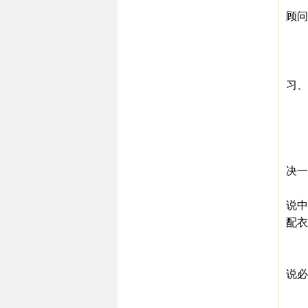
顾问
这帮
这
这
习、
这
这
那
一
决一
比如
说中
配衣
这
同
说必
因