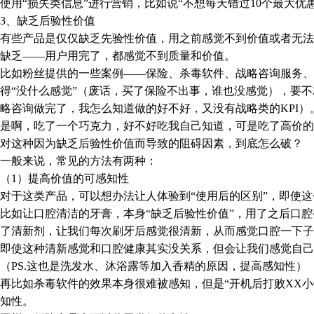
使用“损失类信息”进行营销，比如说“不想每天错过10个最大优惠
、缺乏后验性价值
些产品是仅仅缺乏先验性价值，用之前感觉不到价值或者无法
缺乏——用户用完了，都感觉不到质量和价值。
如粉丝提供的一些案例——保险、杀毒软件、战略咨询服务、
得“没什么感觉”（废话，买了保险不出事，谁也没感觉），要不
略咨询做完了，我怎么知道做的好不好，又没有战略类的KPI）
啊，吃了一个巧克力，好不好吃我自己知道，可是吃了高价的
这种因为缺乏后验性价值而导致的阻碍因素，到底怎么破？
般来说，常见的方法有两种：
1）提高价值的可感知性
于这类产品，可以想办法让人体验到“使用后的区别”，即使这
如让口腔清洁的牙膏，本身“缺乏后验性价值”，用了之后口腔
了清新剂，让我们每次刷牙后感觉很清新，从而感觉口腔一下子
使这种清新感觉和口腔健康其实没关系，但会让我们感觉自己刷
PS.这也是洗发水、沐浴露等加入香精的原因，提高感知性）
比如杀毒软件的效果本身很难被感知，但是“开机后打败XX小
知性。