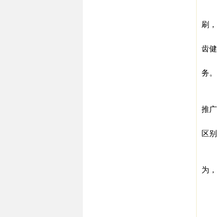
之
再
刷，
因
齿健
所
务。
2
有
推广
比
区别
（
如
为，
比
喝
这