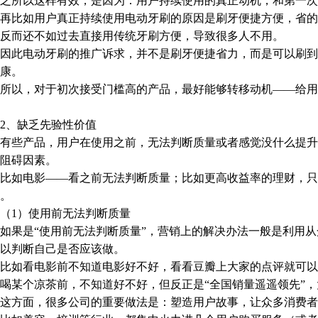
所以这样有效，是因为：用户持续使用的真正动机，和第一次
比如用户真正持续使用电动牙刷的原因是刷牙便捷方便，省的
反而还不如过去直接用传统牙刷方便，导致很多人不用。
此电动牙刷的推广诉求，并不是刷牙便捷省力，而是可以刷到
康。
以，对于初次接受门槛高的产品，最好能够转移动机——给用
、缺乏先验性价值
些产品，用户在使用之前，无法判断质量或者感觉没什么提升
阻碍因素。
如电影——看之前无法判断质量；比如更高收益率的理财，只差
。
1）使用前无法判断质量
果是“使用前无法判断质量”，营销上的解决办法一般是利用从
以判断自己是否应该做。
如看电影前不知道电影好不好，看看豆瓣上大家的点评就可以
某个凉茶前，不知道好不好，但反正是“全国销量遥遥领先”，
方面，很多公司的重要做法是：塑造用户故事，让众多消费者