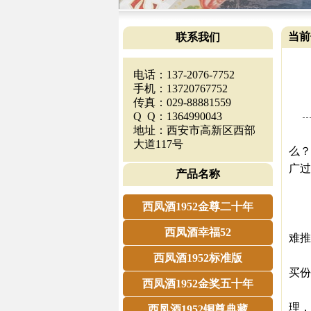
当前
联系我们
电话：137-2076-7752
手机：13720767752
传真：029-88881559
Q Q：1364990043
地址：西安市高新区西部
【西
大道117号
么？
广过
产品名称
所
什
西凤酒1952金尊二十年
我
西凤酒幸福52
难推
比
西凤酒1952标准版
买份
西凤酒1952金奖五十年
为
理，
西凤酒1952铜尊典藏