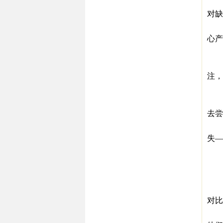
比
对缺
（
心产
（
如果
注，
比
收益
去尝
这
失—
“你
“
（当
通
对比
再