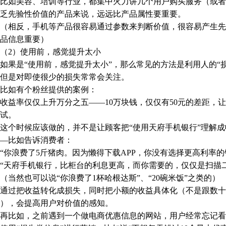
如美容、培训等行业，都集中火力讲几个用户购买服务（或者
乏先验性价值的产品来说，远远比产品属性要重要。
相反，手机等产品很容易通过参数来判断价值，很容易产生先
品信息重要）
2）使用前，感觉提升太小
是“使用前，感觉提升太小”，那么常见的方法是利用人的“损
但是对即使很少的损失常常会关注。
如有个粉丝提供的案例：
率仅仅上升万分之五——10万块钱，仅仅有50元的差距，让
试。
个时候应该做的，并不是让顾客把“使用天府手机银行”理解成
—比如告诉消费者：
浪费了5斤猪肉。因为懒得下载APP，你没有选择更高利率的银
天府手机银行，比柜台的利息更高，而你需要的，仅仅是扫描二
然也可以说“你浪费了1杯哈根达斯”、“20碗米饭”之类的）
过把收益转化成损失，同时把小额的收益具体化（不是跟数十
），会提高用户对价值的感知。
比如，之前遇到一个做电商优惠信息的网站，用户经常忘记看