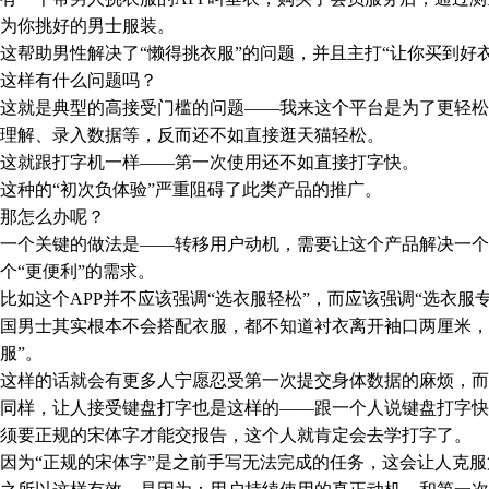
为你挑好的男士服装。
助男性解决了“懒得挑衣服”的问题，并且主打“让你买到好衣
样有什么问题吗？
就是典型的高接受门槛的问题——我来这个平台是为了更轻松
理解、录入数据等，反而还不如直接逛天猫轻松。
就跟打字机一样——第一次使用还不如直接打字快。
种的“初次负体验”严重阻碍了此类产品的推广。
怎么办呢？
个关键的做法是——转移用户动机，需要让这个产品解决一个
个“更便利”的需求。
这个APP并不应该强调“选衣服轻松”，而应该强调“选衣服
国男士其实根本不会搭配衣服，都不知道衬衣离开袖口两厘米，
服”。
样的话就会有更多人宁愿忍受第一次提交身体数据的麻烦，而
样，让人接受键盘打字也是这样的——跟一个人说键盘打字快
须要正规的宋体字才能交报告，这个人就肯定会去学打字了。
为“正规的宋体字”是之前手写无法完成的任务，这会让人克服