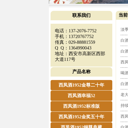
当前
联系我们
淡
电话：137-2076-7752
手机：13720767752
白
传真：029-88881559
Q Q：1364990043
白酒
地址：西安市高新区西部
大道117号
西
产品名称
喝
白
西凤酒1952金尊二十年
老
西凤酒幸福52
持
西凤酒1952标准版
西凤酒1952金奖五十年
西凤
西凤酒1952铜尊典藏
白