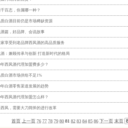
酒千百态，你属哪一种？
品质白酒目前仍是市场稀缺资源
凤酒篇，好品牌、会说故事
大家享受到老品牌西凤酒的高品质服务
凤酒：兼顾传承与创新 打造新时代的格局
19年西凤酒代理加盟费多少？
品质白酒市场供给不足1%
19年白酒零售渠道发展的趋势
19年西凤酒代理加盟怎么样？
兴西凤，需要大刀阔斧的进行改革
首页
上一页
76
77
78
79
80
81
82
83
84
85
86
下一页
末页