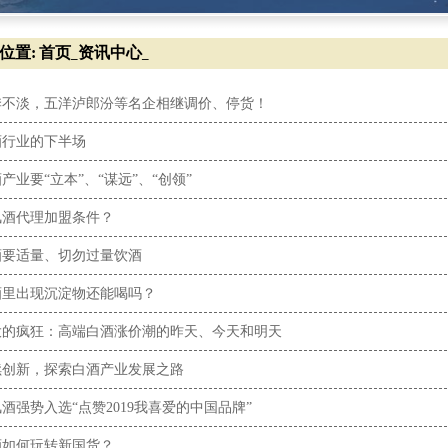
位置:
首页
资讯中心
_
_
季不淡，五洋泸郎汾等名企相继调价、停货！
酒行业的下半场
产业要“立本”、“谋远”、“创领”
凤酒代理加盟条件？
酒要适量、切勿过量饮酒
酒里出现沉淀物还能喝吗？
大的疯狂：高端白酒涨价潮的昨天、今天和明天
续创新，探索白酒产业发展之路
酒强势入选“点赞2019我喜爱的中国品牌”
酒如何玩转新国货？