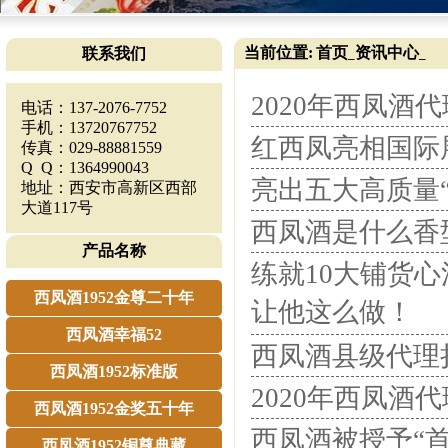
当前位置:
首页
资讯中心
联系我们
_
_
2020年西凤酒
电话：137-2076-7752
手机：13720767752
红西凤亮相国际
传真：029-88881559
Q Q：1364990043
亮出五大高质量
地址：西安市高新区西部
大道117号
西凤酒是什么香
产品名称
练就10大铺货
西凤酒1952金尊二十年
让他这么做！
西凤酒幸福52
西凤酒县级代理
西凤酒1952标准版
2020年西凤酒
西凤酒1952金奖五十年
西凤酒被授予“
西凤酒1952铜尊典藏