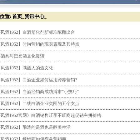
位置:
首页
资讯中心
_
_
凤酒1952】白酒塑化剂新标准酝酿出台
凤酒1952】时尚营销的现实表现及其特点
宋酒具与巴蜀酒文化漫谈
凤酒1952】满族人的酒文化
凤酒1952】白酒企业如何运用跨界营销?
凤酒1952】白酒经销商成功搏市“小技巧”
凤酒1952】二线白酒企业突围的五个支点
凤酒1952官网》白酒销售旺季不旺商超促销主拼价格
凤酒1952】酿造的是酒也是醇美生活
凤酒1952】经销商如何变身营销商