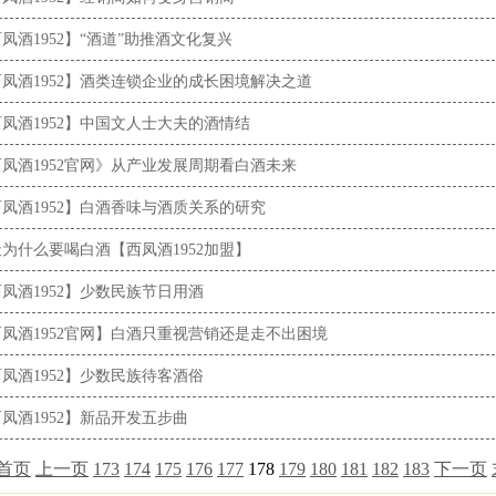
凤酒1952】“酒道”助推酒文化复兴
凤酒1952】酒类连锁企业的成长困境解决之道
凤酒1952】中国文人士大夫的酒情结
凤酒1952官网》从产业发展周期看白酒未来
凤酒1952】白酒香味与酒质关系的研究
为什么要喝白酒【西凤酒1952加盟】
凤酒1952】少数民族节日用酒
凤酒1952官网】白酒只重视营销还是走不出困境
凤酒1952】少数民族待客酒俗
凤酒1952】新品开发五步曲
首页
上一页
173
174
175
176
177
178
179
180
181
182
183
下一页