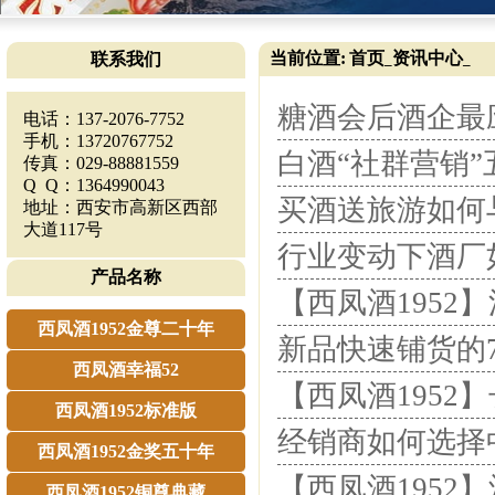
当前位置:
首页
资讯中心
联系我们
_
_
糖酒会后酒企最
电话：137-2076-7752
手机：13720767752
白酒“社群营销”
传真：029-88881559
Q Q：1364990043
买酒送旅游如何
地址：西安市高新区西部
大道117号
行业变动下酒厂
产品名称
【西凤酒1952
西凤酒1952金尊二十年
新品快速铺货的7
西凤酒幸福52
【西凤酒1952
西凤酒1952标准版
经销商如何选择
西凤酒1952金奖五十年
【西凤酒195
西凤酒1952铜尊典藏