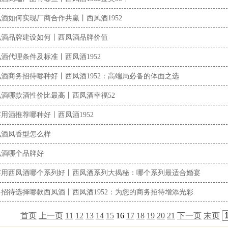
酒如何实现厂商合作共赢丨西凤酒1952
凤酒品牌建设如何丨西凤酒品牌价值
酒代理条件及标准丨西凤酒1952
凤酒商务招待哪种好丨西凤酒1952：高端局必备的体面之选
凤酒哪款酒性价比最高丨西凤酒幸福52
用酒推荐哪种好丨西凤酒1952
凤酒凤香型怎么样
凤酒哪个品牌好
宴用西凤酒哪个系列好丨西凤酒系列大揭秘：哪个系列最适合婚宴
务招待选择哪款西凤酒丨西凤酒1952：为您的商务招待增添光彩
首页
上一页
11
12
13
14
15
16
17
18
19
20
21
下一页
末页