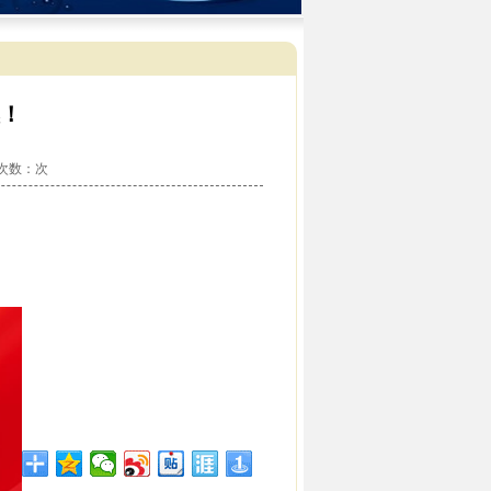
！
看次数：
次