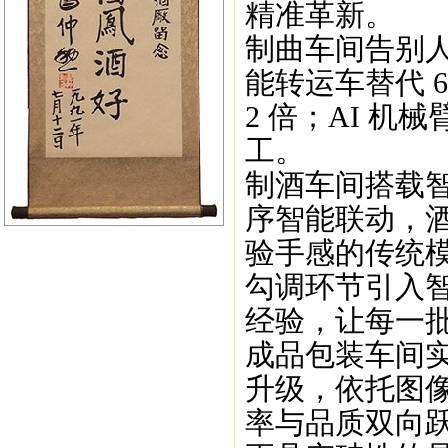
精准革新。
制曲车间告别人
能转运车替代 
2 倍；AI 
工。
制酒车间搭载智
序智能联动，
验手感的传统
勾调环节引入
经验，让每一
成品包装车间
升级，依托图像
率与品质双向