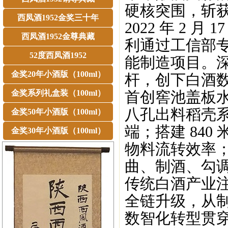
硬核突围，斩获
西凤酒1952金奖三十年
2022 年 2
西凤酒1952金尊典藏
利通过工信部
52度西凤酒1952
能制造项目。
金奖20年小酒版（100ml）
杆，创下白酒
金奖系列礼盒装（100ml）
首创窖池盖板
八孔出料稻壳
金奖50年小酒版（100ml）
端；搭建 84
金奖30年小酒版（100ml）
物料流转效率
曲、制酒、勾
传统白酒产业
全链升级，从
数智化转型贯