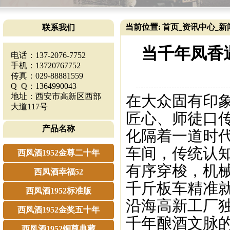
当前位置:
首页
资讯中心
新
联系我们
_
_
当千年凤香
电话：137-2076-7752
手机：13720767752
传真：029-88881559
Q Q：1364990043
地址：西安市高新区西部
在大众固有印
大道117号
匠心、师徒口
产品名称
化隔着一道时代
车间，传统认知瞬
西凤酒1952金尊二十年
有序穿梭，机
西凤酒幸福52
千斤板车精准
西凤酒1952标准版
沿海高新工厂
西凤酒1952金奖五十年
千年酿酒文脉
西凤酒1952铜尊典藏