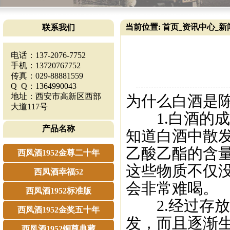
当前位置:
首页
资讯中心
新
联系我们
_
_
电话：137-2076-7752
手机：13720767752
传真：029-88881559
Q Q：1364990043
地址：西安市高新区西部
为什么白酒是
大道117号
1.白酒的成
产品名称
知道白酒中散
乙酸乙酯的含
西凤酒1952金尊二十年
这些物质不仅
西凤酒幸福52
会非常难喝。
西凤酒1952标准版
2.经过存放
西凤酒1952金奖五十年
发，而且逐渐
西凤酒1952铜尊典藏