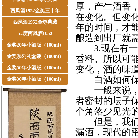
厚，产生酒香
西凤酒1952金奖三十年
在变化。但变
西凤酒1952金尊典藏
年的时间，才
52度西凤酒1952
酿造到出厂就
金奖20年小酒版（100ml）
3.现在有一
金奖系列礼盒装（100ml）
香料。所以可
变化，酒的味
金奖50年小酒版（100ml）
白酒如何保
金奖30年小酒版（100ml）
一般来说，现
者密封的坛子
个角落少见光
但是，我们也
漏酒，现代的