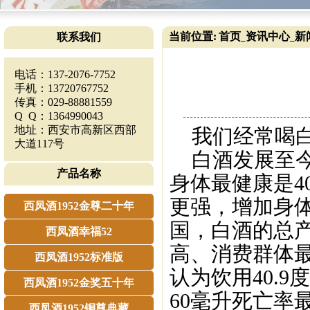
当前位置:
首页
资讯中心
新
联系我们
_
_
电话：137-2076-7752
手机：13720767752
传真：029-88881559
Q Q：1364990043
地址：西安市高新区西部
我们经常喝白
大道117号
白酒发展至今
产品名称
身体最健康是4
更强，增加身
西凤酒1952金尊二十年
国，白酒的总产
西凤酒幸福52
高、消费群体最
西凤酒1952标准版
认为饮用40.
西凤酒1952金奖五十年
60毫升死亡率
西凤酒1952铜尊典藏