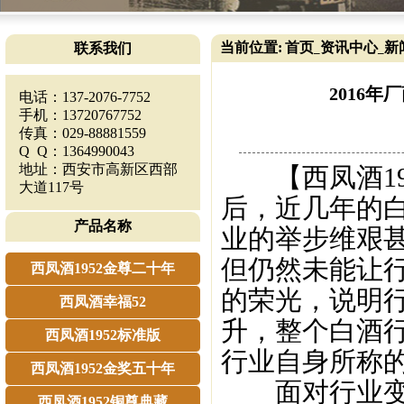
当前位置:
首页
资讯中心
新
联系我们
_
_
2016
电话：137-2076-7752
手机：13720767752
传真：029-88881559
Q Q：1364990043
地址：西安市高新区西部
【西凤酒195
大道117号
后，近几年的
产品名称
业的举步维艰
但仍然未能让
西凤酒1952金尊二十年
的荣光，说明
西凤酒幸福52
升，整个白酒
西凤酒1952标准版
行业自身所称的
西凤酒1952金奖五十年
面对行业变局
西凤酒1952铜尊典藏