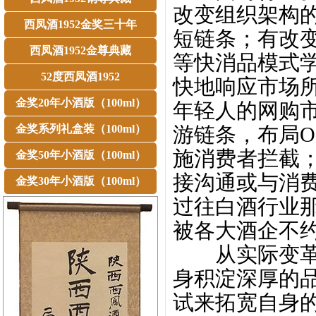
改变组织架构
西凤酒1952金奖三十年
短链条；有改
西凤酒1952金尊典藏
等快消品模式
52度西凤酒1952
快地响应市场
金奖20年小酒版（100ml）
年轻人的网购
金奖系列礼盒装（100ml）
游链条，布局O
施消费者拦截
金奖50年小酒版（100ml）
接沟通或与消
金奖30年小酒版（100ml）
过往白酒行业
被各大酒企不
从实际变革的
身积淀深厚的
试来拓宽自身