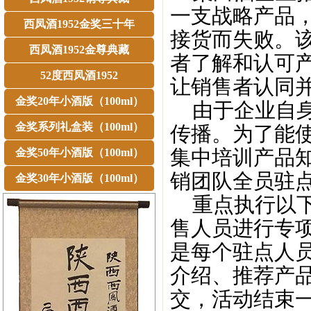
一支战略产品
西凤酒1952金奖三十年
接货而失败。
西凤酒1952金尊典藏
者了解和认可
52度西凤酒1952
让销售者认同
金奖20年小酒版（100ml）
由于企业自身
金奖系列礼盒装（100ml）
传播。为了能
集中培训产品
金奖50年小酒版（100ml）
销团队全员驻
金奖30年小酒版（100ml）
重点执行以下
售人员进行专
是每个驻点人
介绍、推荐产
交，活动结束