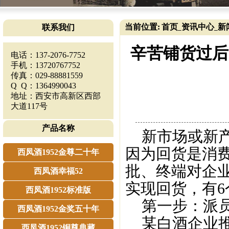
当前位置:
首页
资讯中心
新
联系我们
_
_
辛苦铺货过后
电话：137-2076-7752
手机：13720767752
传真：029-88881559
Q Q：1364990043
地址：西安市高新区西部
大道117号
产品名称
新市场或新产
因为回货是消
西凤酒1952金尊二十年
批、终端对企
西凤酒幸福52
实现回货，有
西凤酒1952标准版
第一步：派员
西凤酒1952金奖五十年
某白酒企业推
西凤酒1952铜尊典藏