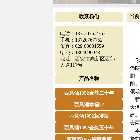
当前
联系我们
电话：137-2076-7752
手机：13720767752
传真：029-88881559
Q Q：1364990043
地址：西安市高新区西部
你我
大道117号
酒陕
鹏、
产品名称
阳、
领导
西凤酒1952金尊二十年
新
西凤酒幸福52
天泽
建。
西凤酒1952标准版
会两
西凤酒1952金奖五十年
本
签约
西凤酒1952铜尊典藏