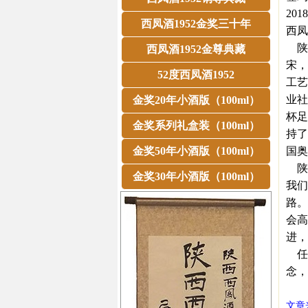
20
西凤酒1952金奖三十年
西凤
陕
西凤酒1952金尊典藏
宋，
52度西凤酒1952
工艺
业社
金奖20年小酒版（100ml）
杯足
金奖系列礼盒装（100ml）
持了
金奖50年小酒版（100ml）
国奥
陕
金奖30年小酒版（100ml）
我们
路。
会高
进，
任伟
念，
文章来