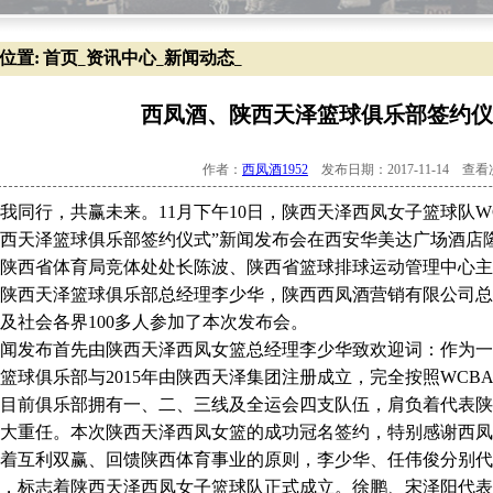
位置:
首页
资讯中心
新闻动态
_
_
_
西凤酒、陕西天泽篮球俱乐部签约仪
作者：
西凤酒1952
发布日期：2017-11-14 查
同行，共赢未来。11月下午10日，陕西天泽西凤女子篮球队WCBA
西天泽篮球俱乐部签约仪式”新闻发布会在西安华美达广场酒店
陕西省体育局竞体处处长陈波、陕西省篮球排球运动管理中心主
陕西天泽篮球俱乐部总经理李少华，陕西西凤酒营销有限公司总
及社会各界100多人参加了本次发布会。
闻发布首先由陕西天泽西凤女篮总经理李少华致欢迎词：作为一
篮球俱乐部与2015年由陕西天泽集团注册成立，完全按照WC
目前俱乐部拥有一、二、三线及全运会四支队伍，肩负着代表陕西
大重任。本次陕西天泽西凤女篮的成功冠名签约，特别感谢西凤
着互利双赢、回馈陕西体育事业的原则，李少华、任伟俊分别代
，标志着陕西天泽西凤女子篮球队正式成立。徐鹏、宋泽阳代表陕