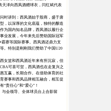
敏代表天泽向西凤酒赠球衣，闫红斌代表
问时讲到：西凤酒始于殷商，盛于唐
型，以深厚的文化底蕴，独特的酿造
作为国内知名品牌，西凤酒以履行企
事业发展，今年来先后赞助国际冠军
争霸赛等国际赛事。西凤酒还鼎力支
等。特别是刚刚我们赞助了中国U20
西女篮和西凤酒近年来有所沉寂，但
CBA可喜可贺，西凤酒也在走复兴之
惠互赢，长期合作。在借助体育的社
育赛事和西凤品牌相互融合，相互促
“责任心”和“爱心”！
。与会领导、全体球员台上合影留