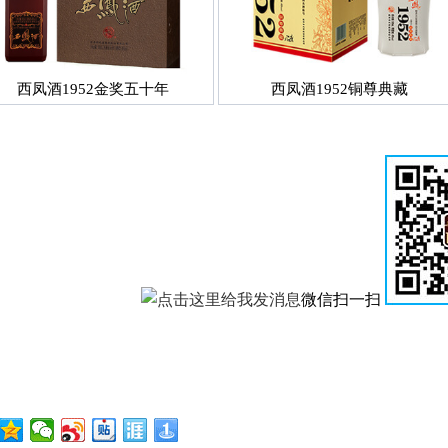
西凤酒1952金奖五十年
西凤酒1952铜尊典藏
微信扫一扫