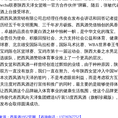
18wcba联赛陕西天泽女篮唯一官方合作伙伴”牌匾。随后，张
酒上台接受球衣。
西西凤酒营销有限公司总经理任伟俊在发布会讲话和回答记者提
历经五千年文明熏陶、三千年岁月砺炼。西凤酒凭借独创的凤香
，卓越的品质在华夏白酒之林中独树一帜，是中华文化的瑰宝。
会责任为使命、积极回报社会、大力支持社会公益和体育、健康
球赛、北京雄安国际马拉松赛，国际马术比赛、WBA世界拳王
宝鸡陈仓区篮球赛、宝鸡市第十一届运动会、陕西大秦之水男足
选拔队，把西凤酒赞助体育事业推上了一个更高的层次。
西女篮和西凤酒一样曾经创造过辉煌的业绩，由于种种原因，陕
双方一直没有放弃，我们一直在努力。今年陕西女篮冲入中国W
本次西凤酒与天泽的签约，不是考虑眼前利益，而是考虑双方互
关注度对西凤酒进行宣传和推广的同时，最主要的是能够使得体
让西凤酒这个品牌融入体育事业的健康生活氛围，使这个品牌更有
俊代表西凤向天泽集团赠送6斤装53度西凤酒（旗帜珍藏版）
发布会取得圆满成功。
源：西凤酒1952官网 【咨询电话：13720767752】