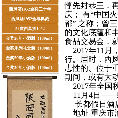
惇先封恭王，再
西凤酒1952金奖三十年
庆； 有“中国
西凤酒1952金尊典藏
都” 之称；曾
52度西凤酒1952
的文化底蕴和丰
金奖20年小酒版（100ml）
食品交易会，
金奖系列礼盒装（100ml）
2017年11
行。届时，西
金奖50年小酒版（100ml）
志性的、位于
金奖30年小酒版（100ml）
期间，或有大
2017年全国
11月4日——
长都假日酒店
地址 重庆市渝