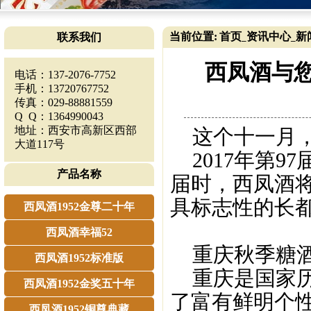
当前位置:
首页
资讯中心
新
联系我们
_
_
西凤酒与您
电话：137-2076-7752
手机：13720767752
传真：029-88881559
Q Q：1364990043
地址：西安市高新区西部
这个十一月，
大道117号
2017年第9
产品名称
届时，西凤酒将
具标志性的长
西凤酒1952金尊二十年
西凤酒幸福52
重庆秋季糖
西凤酒1952标准版
重庆是国家历史
西凤酒1952金奖五十年
了富有鲜明个
西凤酒1952铜尊典藏