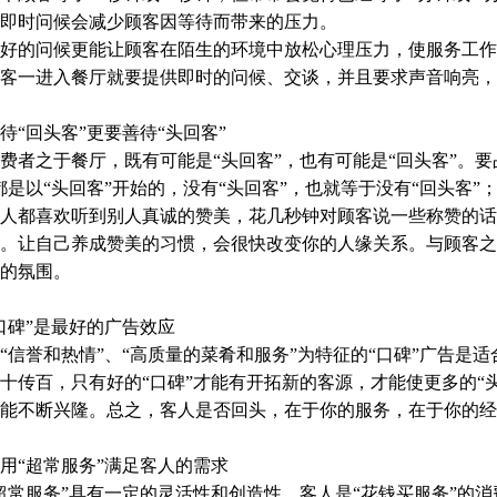
即时问候会减少顾客因等待而带来的压力。
好的问候更能让顾客在陌生的环境中放松心理压力，使服务工作
客一进入餐厅就要提供即时的问候、交谈，并且要求声音响亮
“回头客”更要善待“头回客”
者之于餐厅，既有可能是“头回客”，也有可能是“回头客”。要占
都是以“头回客”开始的，没有“头回客”，也就等于没有“回头客”；
人都喜欢听到别人真诚的赞美，花几秒钟对顾客说一些称赞的话
。让自己养成赞美的习惯，会很快改变你的人缘关系。与顾客之
的氛围。
碑”是最好的广告效应
信誉和热情”、“高质量的菜肴和服务”为特征的“口碑”广告是
十传百，只有好的“口碑”才能有开拓新的客源，才能使更多的“头
能不断兴隆。总之，客人是否回头，在于你的服务，在于你的经
“超常服务”满足客人的需求
常服务”具有一定的灵活性和创造性。客人是“花钱买服务”的