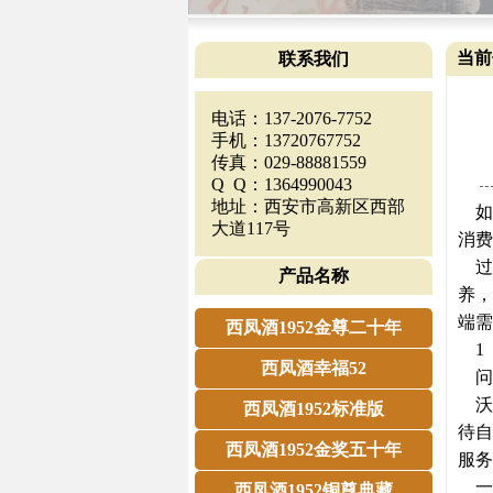
当前
联系我们
电话：137-2076-7752
手机：13720767752
传真：029-88881559
Q Q：1364990043
地址：西安市高新区西部
如
大道117号
消费
过
产品名称
养，
端需
西凤酒1952金尊二十年
1
西凤酒幸福52
问
沃迪
西凤酒1952标准版
待自
西凤酒1952金奖五十年
服务
一个
西凤酒1952铜尊典藏