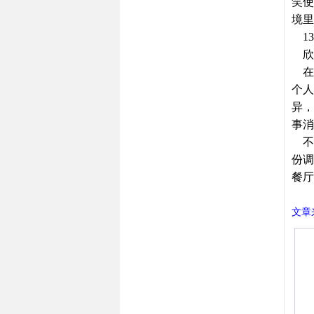
笑使
境里
13
欣
在
个人
异，
事消
不要
份调
餐厅
文章来