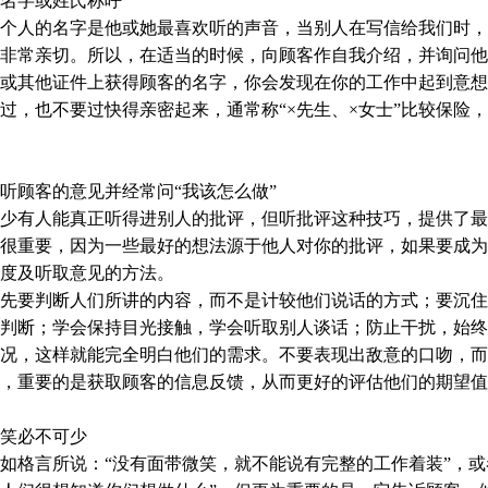
名字或姓氏称呼
个人的名字是他或她最喜欢听的声音，当别人在写信给我们时，
非常亲切。所以，在适当的时候，向顾客作自我介绍，并询问他
或其他证件上获得顾客的名字，你会发现在你的工作中起到意想
，也不要过快得亲密起来，通常称“×先生、×女士”比较保险
顾客的意见并经常问“我该怎么做”
少有人能真正听得进别人的批评，但听批评这种技巧，提供了最
很重要，因为一些最好的想法源于他人对你的批评，如果要成为
度及听取意见的方法。
先要判断人们所讲的内容，而不是计较他们说话的方式；要沉住
判断；学会保持目光接触，学会听取别人谈话；防止干扰，始终
况，这样就能完全明白他们的需求。不要表现出敌意的口吻，而
，重要的是获取顾客的信息反馈，从而更好的评估他们的期望值
笑必不可少
格言所说：“没有面带微笑，就不能说有完整的工作着装”，或