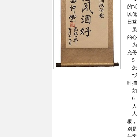
的“
以优
日益
虽
的心
为客
充份
5
怎样
“方
时捕
如
6
人
人
板，
别是
头客