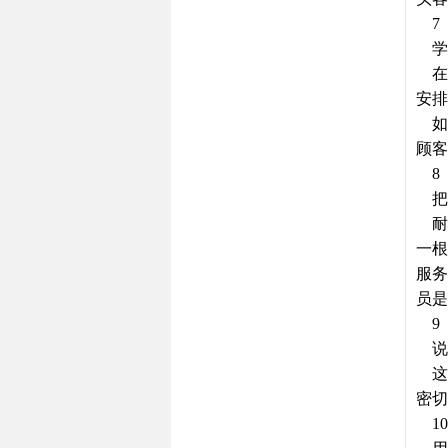
7
学
在
安排
如
顾客
8
把客
耐心
一根
服务
员是
9
说“
这
密切
10