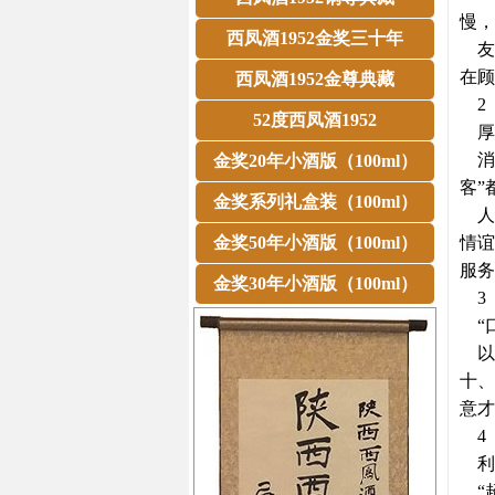
慢，
西凤酒1952金奖三十年
友
在顾
西凤酒1952金尊典藏
2
52度西凤酒1952
厚待
消费
金奖20年小酒版（100ml）
客”
金奖系列礼盒装（100ml）
人
金奖50年小酒版（100ml）
情谊
服务
金奖30年小酒版（100ml）
3
“口
以“
十、
意才
4
利用
“超