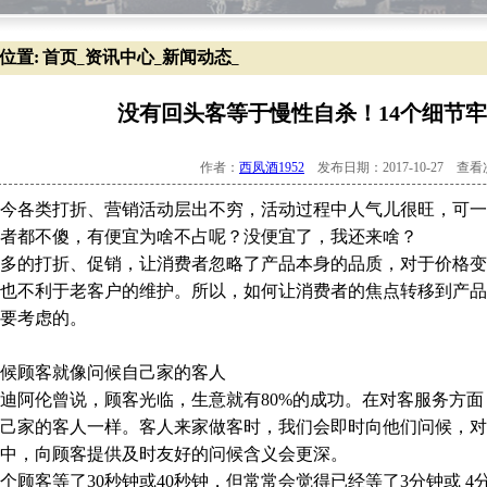
位置:
首页
资讯中心
新闻动态
_
_
_
没有回头客等于慢性自杀！14个细节
作者：
西凤酒1952
发布日期：2017-10-27 查
今各类打折、营销活动层出不穷，活动过程中人气儿很旺，可一
者都不傻，有便宜为啥不占呢？没便宜了，我还来啥？
多的打折、促销，让消费者忽略了产品本身的品质，对于价格变
也不利于老客户的维护。所以，如何让消费者的焦点转移到产品
要考虑的。
候顾客就像问候自己家的客人
阿伦曾说，顾客光临，生意就有80%的成功。在对客服务方面
己家的客人一样。客人来家做客时，我们会即时向他们问候，对
中，向顾客提供及时友好的问候含义会更深。
顾客等了30秒钟或40秒钟，但常常会觉得已经等了3分钟或 