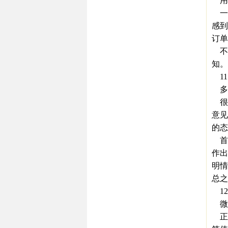
用
一
感到
订单
不过
知。
11
多听
很
意见
的态
首
作出
明情
总之
12
微
正如