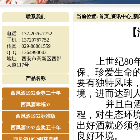
当前位置:
首页
资讯中心
新
联系我们
_
_
【
电话：137-2076-7752
手机：13720767752
传真：029-88881559
Q Q：1364990043
地址：西安市高新区西部
上世纪80年
大道117号
保、珍爱生命
产品名称
要有独特风味
境，进而达到
西凤酒1952金尊二十年
并且白酒酿
西凤酒幸福52
程，对生态环
西凤酒1952标准版
出好酒就必须
西凤酒1952金奖五十年
良好环境。
西凤酒1952铜尊典藏