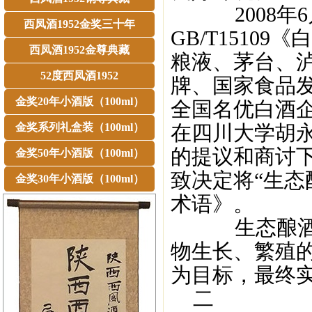
2008年6
西凤酒1952金奖三十年
GB/T151
西凤酒1952金尊典藏
粮液、茅台、
52度西凤酒1952
牌、国家食品
金奖20年小酒版（100ml）
全国名优白酒
金奖系列礼盒装（100ml）
在四川大学胡
的提议和商讨
金奖50年小酒版（100ml）
致决定将“生态酿
金奖30年小酒版（100ml）
术语》。
生态酿酒：
物生长、繁殖
为目标，最终
二