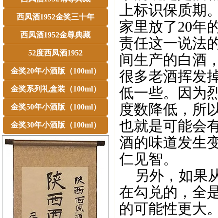
上标识保质期
西凤酒1952金奖三十年
家里放了20年
西凤酒1952金尊典藏
责任这一说法
52度西凤酒1952
间生产的白酒
金奖20年小酒版（100ml）
很多老酒挥发
金奖系列礼盒装（100ml）
低一些。因为
度数降低，所
金奖50年小酒版（100ml）
也就是可能会
金奖30年小酒版（100ml）
酒的味道发生
仁见智。
另外，如果从
在勾兑的，全
的可能性更大