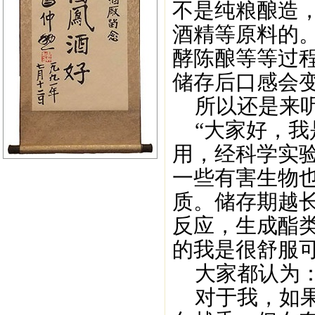
不是纯粮酿造
酒精等原料的
酵陈酿等等过
储存后口感会
所以还是来听
“大家好，我
用，经科学实验
一些有害生物
质。储存期越
反应，生成酯
的我是很舒服
大家都认为：
对于我，如果