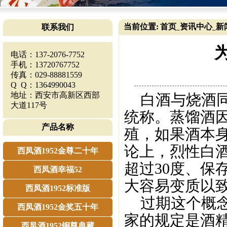
当前位置:
首页
资讯中心
新
联系我们
_
_
电话：137-2076-7752
手机：13720767752
传真：029-88881559
Q Q：1364990043
地址：西安市高新区西部
白酒与烧酒同
大道117号
统称。蒸馏酒
产品名称
殖，如果酒本
论上，烈性白
西凤酒1952金尊二十年
超过30度、保
西凤酒幸福52
大容易变质以
西凤酒1952标准版
过期这个概念
西凤酒1952金奖五十年
家的规定是酒精
西凤酒1952铜尊典藏