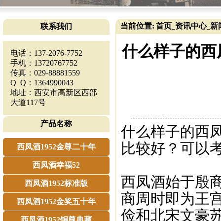
当前位置:
首页
资讯中心
新
联系我们
_
_
什么样子的西
电话：137-2076-7752
手机：13720767752
传真：029-88881559
Q Q：1364990043
地址：西安市高新区西部
大道117号
产品名称
什么样子的西
比较好？可以考
西凤酒1952金尊二十年
西凤酒幸福52
西凤酒始于殷商
西凤酒1952标准版
商周时即为王
西凤酒1952金奖五十年
俭和北宋文豪
西凤酒1952铜尊典藏