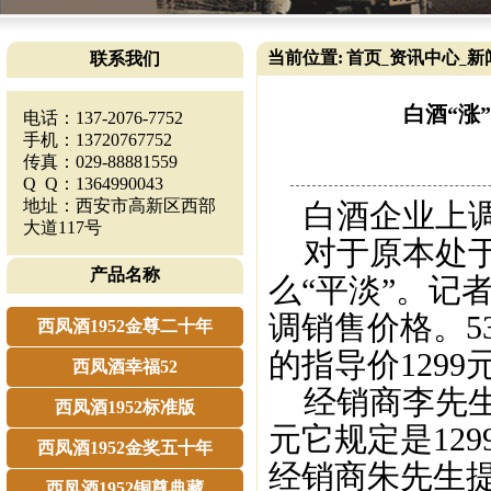
当前位置:
首页
资讯中心
新
联系我们
_
_
白酒“涨
电话：137-2076-7752
手机：13720767752
传真：029-88881559
Q Q：1364990043
地址：西安市高新区西部
白酒企业上调
大道117号
对于原本处于
产品名称
么“平淡”。记
调销售价格。5
西凤酒1952金尊二十年
的指导价129
西凤酒幸福52
经销商李先生表
西凤酒1952标准版
元它规定是12
西凤酒1952金奖五十年
经销商朱先生
西凤酒1952铜尊典藏