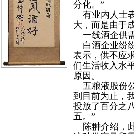
分化。”
有业内人士表
大，而是由于
一线酒企供需
白酒企业纷纷
表示，供不应
们生活收入水平
原因。
五粮液股份公
到目前为止，
投放了百分之
五。”
陈翀介绍，此