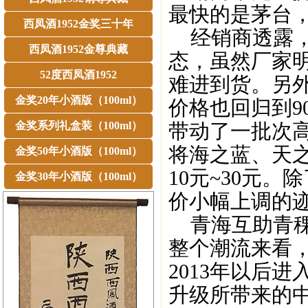
最快的是茅台，
西凤酒1952金奖三十年
经销商透露，2
西凤酒1952金尊典藏
态，虽然厂家明
52度西凤酒1952
难进到货。另外
金奖20年小酒版（100ml）
价格也回归到9
金奖系列礼盒装（100ml）
带动了一批次
将海之蓝、天
金奖50年小酒版（100ml）
10元~30元
金奖30年小酒版（100ml）
价小幅上调的
青海互助青稞
整个潮流来看
2013年以后
升级所带来的