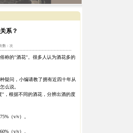
关系？
看次数：
次
称的"酒花"。很多人认为酒花多的
种疑问，小编请教了拥有近四十年从
怎么说。
"，根据不同的酒花，分辨出酒的度
%（v/v）。
%（v/v）。