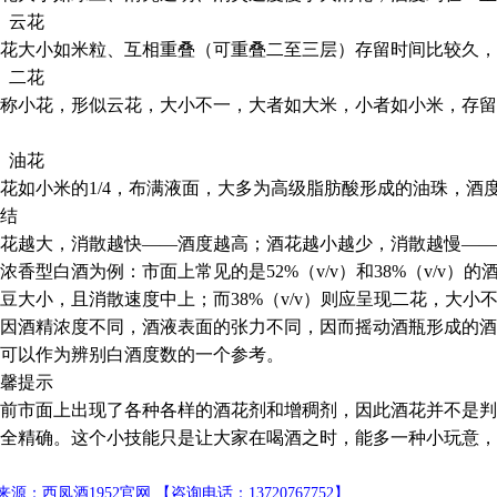
、云花
大小如米粒、互相重叠（可重叠二至三层）存留时间比较久，约2
、二花
小花，形似云花，大小不一，大者如大米，小者如小米，存留时间
、油花
如小米的1/4，布满液面，大多为高级脂肪酸形成的油珠，酒度在
结
花越大，消散越快——酒度越高；酒花越小越少，消散越慢——
香型白酒为例：市面上常见的是52%（v/v）和38%（v/v）的酒
豆大小，且消散速度中上；而38%（v/v）则应呈现二花，大小
因酒精浓度不同，酒液表面的张力不同，因而摇动酒瓶形成的酒
可以作为辨别白酒度数的一个参考。
馨提示
前市面上出现了各种各样的酒花剂和增稠剂，因此酒花并不是判
全精确。这个小技能只是让大家在喝酒之时，能多一种小玩意，
源：西凤酒1952官网 【咨询电话：13720767752】