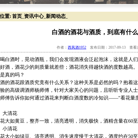
位置:
首页
资讯中心
新闻动态
_
_
_
白酒的酒花与酒质，到底有什么
作者：
西凤酒1952
发布日期：2017-09-13 查
白酒时，晃动酒瓶，我们会发现酒液会泛起泡沫，这就是人们俗
好酒，酒花少的则质量就差些；酒花消失得越快酒的度数越高。
是真的吗？
酒的酒花跟酒质究竟有什么关系？这种关系是必然的吗？抱着这
验的高级调酒师杨师傅，针对大家关心的问题，且听听专业人士
傅告诉你如何通过酒花来判断白酒度数的冷知识——"看花量度
、大清花
大如黄豆，整齐一致，清亮透明，消失极快，酒精含量在60至75
、小清花
大小如绿豆、清亮透明、消失速度慢于大清花，酒度约在50至60