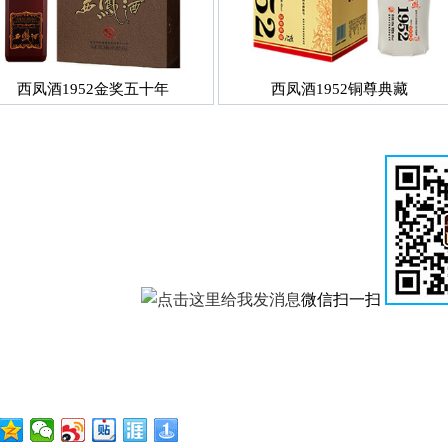
西凤酒1952金奖五十年
西凤酒1952铜尊典藏
微信扫一扫