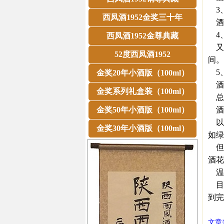
3
西凤酒1952金奖三十年
酒花
4
西凤酒1952金尊典藏
又称
52度西凤酒1952
间。
5
金奖20年小酒版（100ml）
酒花
金奖系列礼盒装（100ml）
总
金奖50年小酒版（100ml）
酒
以浓
金奖30年小酒版（100ml）
如绿
但
酒花
温
目
到完
文章来