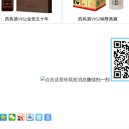
西凤酒1952金奖五十年
西凤酒1952铜尊典藏
微信扫一扫