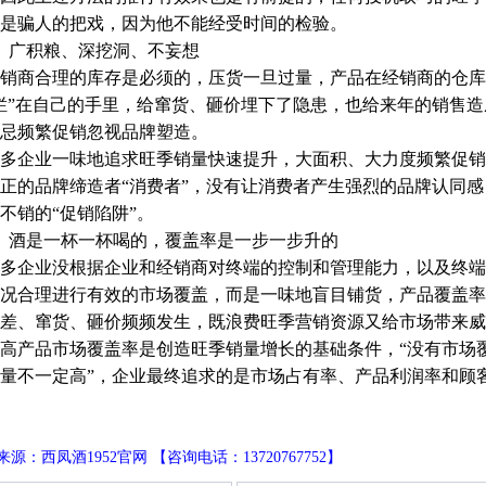
是骗人的把戏，因为他不能经受时间的检验。
、广积粮、深挖洞、不妄想
销商合理的库存是必须的，压货一旦过量，产品在经销商的仓库
烂”在自己的手里，给窜货、砸价埋下了隐患，也给来年的销售
忌频繁促销忽视品牌塑造。
多企业一味地追求旺季销量快速提升，大面积、大力度频繁促销
正的品牌缔造者“消费者”，没有让消费者产生强烈的品牌认同
不销的“促销陷阱”。
、酒是一杯一杯喝的，覆盖率是一步一步升的
多企业没根据企业和经销商对终端的控制和管理能力，以及终端
况合理进行有效的市场覆盖，而是一味地盲目铺货，产品覆盖率
差、窜货、砸价频频发生，既浪费旺季营销资源又给市场带来威
高产品市场覆盖率是创造旺季销量增长的基础条件，“没有市场
量不一定高”，企业最终追求的是市场占有率、产品利润率和顾
源：西凤酒1952官网 【咨询电话：13720767752】