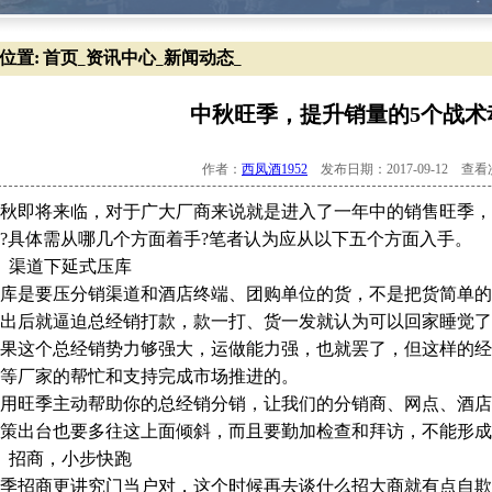
位置:
首页
资讯中心
新闻动态
_
_
_
中秋旺季，提升销量的5个战术
作者：
西凤酒1952
发布日期：2017-09-12 查
秋即将来临，对于广大厂商来说就是进入了一年中的销售旺季，
?具体需从哪几个方面着手?笔者认为应从以下五个方面入手。
、渠道下延式压库
库是要压分销渠道和酒店终端、团购单位的货，不是把货简单的
出后就逼迫总经销打款，款一打、货一发就认为可以回家睡觉了
果这个总经销势力够强大，运做能力强，也就罢了，但这样的经
等厂家的帮忙和支持完成市场推进的。
用旺季主动帮助你的总经销分销，让我们的分销商、网点、酒店
策出台也要多往这上面倾斜，而且要勤加检查和拜访，不能形成
、招商，小步快跑
季招商更讲究门当户对，这个时候再去谈什么招大商就有点自欺