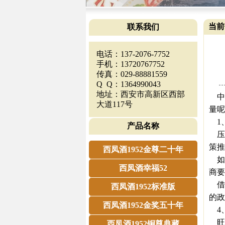
当前
联系我们
电话：137-2076-7752
手机：13720767752
传真：029-88881559
Q Q：1364990043
地址：西安市高新区西部
中
大道117号
量呢
1
产品名称
压
策推
西凤酒1952金尊二十年
如
西凤酒幸福52
商要
借
西凤酒1952标准版
的政
西凤酒1952金奖五十年
4
旺
西凤酒1952铜尊典藏