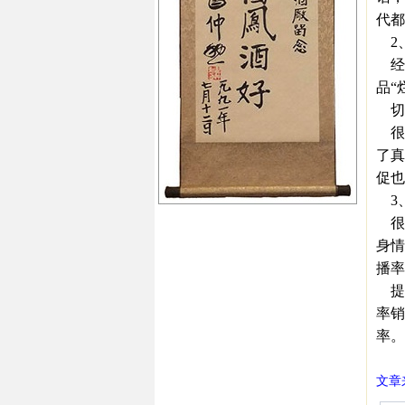
代都
2
经
品“
切
很
了真
促也
3
很
身情
播率
提
率销
率。
文章来