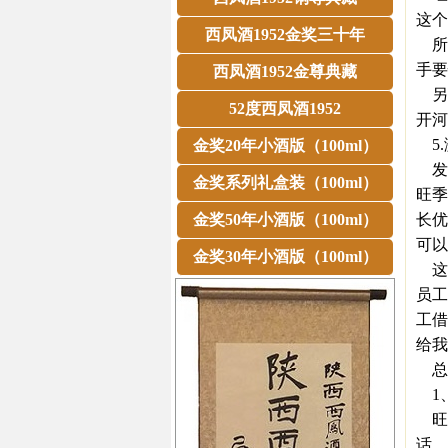
这个
西凤酒1952金奖三十年
所
手要
西凤酒1952金尊典藏
另
52度西凤酒1952
开河
5.
金奖20年小酒版（100ml）
发
金奖系列礼盒装（100ml）
旺季
金奖50年小酒版（100ml）
长优
可以
金奖30年小酒版（100ml）
这
员工
工借
给我
总
1
旺
话，