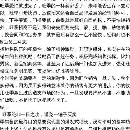
旺季恐怕就过完了，旺季的一杯羹都丢了，来年能否生存下去对
以，旺季小步快跑，迅速招来适合自己品牌发展的经销商即可，
快，下手要狠，门槛要低，前提就是算好自己的帐，不要怕经销
外，旺季招商不是让我们丧失原则去炕、蒙、拐、骗，缺德的事
，按合同和约定办事，就算最后有那么一点不愉快，经销商也不
激励员工斗志
挥销售队伍的积极性，除了精神激励、升职诱惑外，实实在在的
销售的各种奖励，鼓励员工多超任务，积极完成销售指标。比如
秀奖、新品招商奖等。甚至为了让后勤部门也加入进来，强化旺
设立服务明星奖、市场管理优胜将等等。
个时候的奖励要有一定的刺激性，因为旺季销售一旦走失，整个
多得钱，因为员工多得钱意味着你的销售有更大的进步，你的收
用旺季激励过度透支市场的行为，一旦发现要严惩不逮，不能助
们饭吃，不是吃了这餐就不吃了。
结：
、旺季绝非一日之功，避免一锤子买卖
季销售的最终目的是要实现量的爆发式增长，没有平时的基本功
因此上述方法的推行有效果也是有前提的，任何投机取巧的旺季