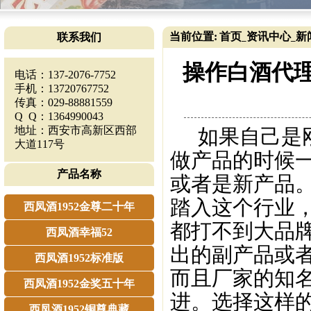
当前位置:
首页
资讯中心
新
联系我们
_
_
操作白酒代理
电话：137-2076-7752
手机：13720767752
传真：029-88881559
Q Q：1364990043
地址：西安市高新区西部
如果自己是刚
大道117号
做产品的时候
产品名称
或者是新产品
踏入这个行业
西凤酒1952金尊二十年
都打不到大品
西凤酒幸福52
出的副产品或
西凤酒1952标准版
而且厂家的知
西凤酒1952金奖五十年
进。选择这样
西凤酒1952铜尊典藏