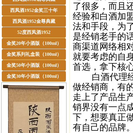
了很多，而且
西凤酒1952金奖三十年
经验和白酒加
西凤酒1952金尊典藏
法和手段，为
52度西凤酒1952
是经销老手的
金奖20年小酒版（100ml）
商渠道网络相
金奖系列礼盒装（100ml）
就要考虑的自
首选，拿下核
金奖50年小酒版（100ml）
白酒代理经销
金奖30年小酒版（100ml）
做经销商，有
走上了产品生
销界没有一点
下，想要真正
有自己的品牌