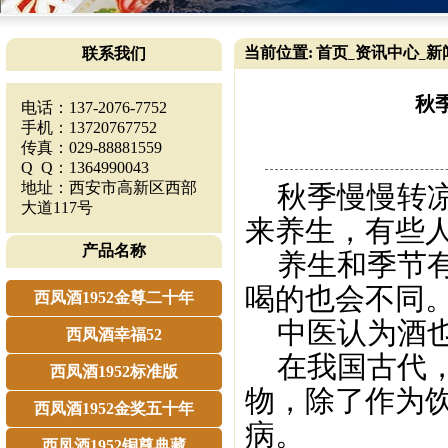
当前位置:
首页
资讯中心
新
联系我们
_
_
秋
电话：137-2076-7752
手机：13720767752
传真：029-88881559
Q Q：1364990043
地址：西安市高新区西部
秋季慢慢转凉
大道117号
来养生，有些
产品名称
养生和季节有
喝的也会不同
西凤酒1952金尊二十年
中医认为酒也
西凤酒幸福52
在我国古代，
西凤酒1952标准版
物，除了作为
西凤酒1952金奖五十年
病。
西凤酒1952铜尊典藏