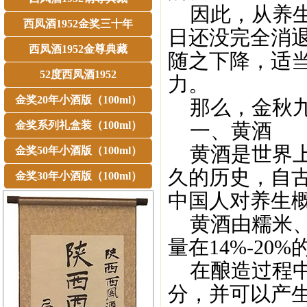
因此，从养生
西凤酒1952金奖三十年
日还没完全消
西凤酒1952金尊典藏
随之下降，适
52度西凤酒1952
力。
金奖20年小酒版（100ml）
那么，金秋九
金奖系列礼盒装（100ml）
一、黄酒
黄酒是世界上
金奖50年小酒版（100ml）
久的历史，自
金奖30年小酒版（100ml）
中国人对养生
黄酒由糯米、
量在14%-2
在酿造过程中
分，并可以产