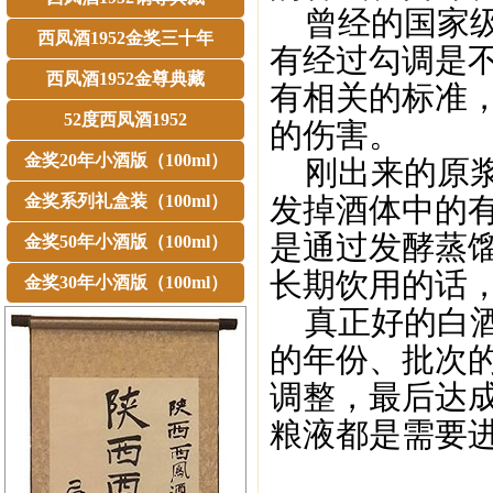
曾经的国家级
西凤酒1952金奖三十年
有经过勾调是
西凤酒1952金尊典藏
有相关的标准
52度西凤酒1952
的伤害。
金奖20年小酒版（100ml）
刚出来的原浆
金奖系列礼盒装（100ml）
发掉酒体中的
是通过发酵蒸
金奖50年小酒版（100ml）
长期饮用的话
金奖30年小酒版（100ml）
真正好的白酒
的年份、批次
调整，最后达
粮液都是需要