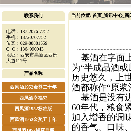
当前位置:
首页
资讯中心
新
联系我们
_
_
电话：137-2076-7752
手机：13720767752
传真：029-88881559
Q Q：1364990043
地址：西安市高新区西部
基酒在字面上
大道117号
为“半成品酒或
产品名称
历史悠久，上世
酒都称作“原浆
西凤酒1952金尊二十年
基酒是没有进
西凤酒幸福52
60年代，粮食
西凤酒1952标准版
加入增香的调
西凤酒1952金奖五十年
的香气、口味
西凤酒1952铜尊典藏