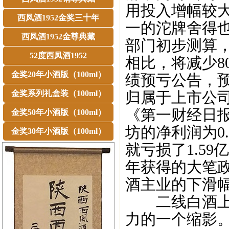
用投入增幅较
西凤酒1952金奖三十年
一的沱牌舍得也
西凤酒1952金尊典藏
部门初步测算，
52度西凤酒1952
相比，将减少80
金奖20年小酒版（100ml）
绩预亏公告，预
金奖系列礼盒装（100ml）
归属于上市公司股
《第一财经日报
金奖50年小酒版（100ml）
坊的净利润为0
金奖30年小酒版（100ml）
就亏损了1.59
年获得的大笔
酒主业的下滑
二线白酒上市
力的一个缩影。