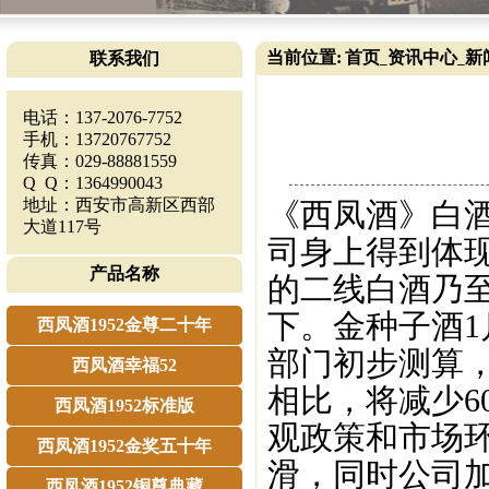
当前位置:
首页
资讯中心
新
联系我们
_
_
电话：137-2076-7752
手机：13720767752
传真：029-88881559
Q Q：1364990043
地址：西安市高新区西部
《西凤酒》白
大道117号
司身上得到体现
产品名称
的二线白酒乃
下。金种子酒1
西凤酒1952金尊二十年
部门初步测算，
西凤酒幸福52
相比，将减少6
西凤酒1952标准版
观政策和市场
西凤酒1952金奖五十年
滑，同时公司
西凤酒1952铜尊典藏