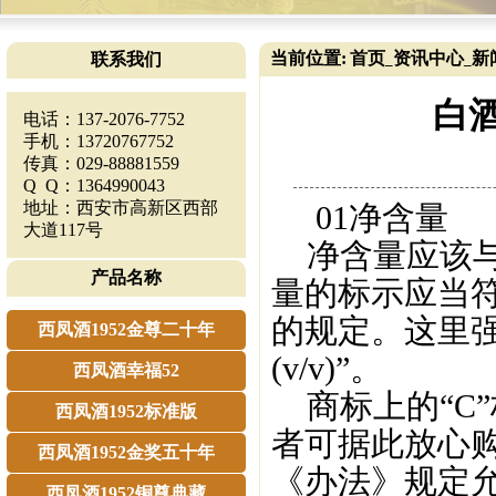
当前位置:
首页
资讯中心
新
联系我们
_
_
白
电话：137-2076-7752
手机：13720767752
传真：029-88881559
Q Q：1364990043
地址：西安市高新区西部
01净含量
大道117号
净含量应该与
产品名称
量的标示应当
的规定。这里强调
西凤酒1952金尊二十年
(v/v)”。
西凤酒幸福52
商标上的“C
西凤酒1952标准版
者可据此放心
西凤酒1952金奖五十年
《办法》规定
西凤酒1952铜尊典藏