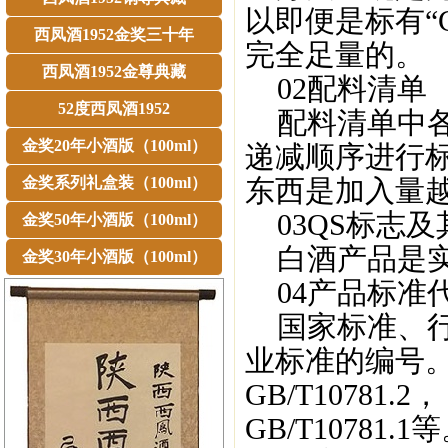
以即便是标有“
西凤酒1952金奖三十年
完全足量的。
西凤酒1952金尊典藏
02配料清单
52度西凤酒1952
配料清单中各
金奖20年小酒版（100ml）
递减顺序进行
金奖系列礼盒装（100ml）
东西是加入量
03QS标志及
金奖50年小酒版（100ml）
白酒产品是实
金奖30年小酒版（100ml）
04产品标准
国家标准、行
业标准的编号
GB/T1078
GB/T10781.