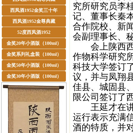
究所研究员李
西凤酒1952金奖三十年
记、董事长秦
西凤酒1952金尊典藏
合作院校、新
52度西凤酒1952
会副理事长、
金奖20年小酒版（100ml）
会上陕西西凤
金奖系列礼盒装（100ml）
作物科学研究
科技大学签订
金奖50年小酒版（100ml）
议，并与凤翔
金奖30年小酒版（100ml）
佳县、城固县
限公司签订了
王延才在讲话
运行表示充满
酒的特质，并