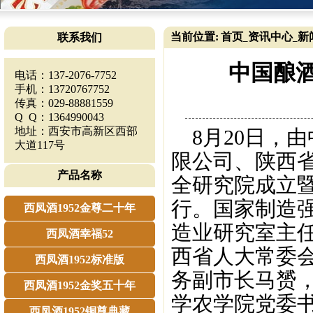
当前位置:
首页
资讯中心
新
联系我们
_
_
中国酿
电话：137-2076-7752
手机：13720767752
传真：029-88881559
Q Q：1364990043
地址：西安市高新区西部
8月20日，
大道117号
限公司、陕西
产品名称
全研究院成立
行。国家制造
西凤酒1952金尊二十年
造业研究室主
西凤酒幸福52
西省人大常委
西凤酒1952标准版
务副市长马赟
西凤酒1952金奖五十年
学农学院党委
西凤酒1952铜尊典藏