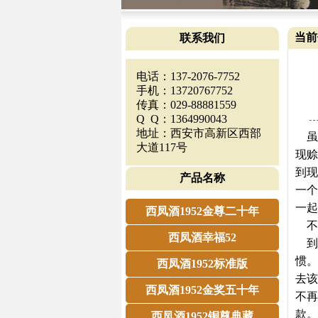
当前
联系我们
电话：137-2076-7752
手机：13720767752
传真：029-88881559
Q Q：1364990043
地址：西安市高新区西部
虽
大道117号
现赊
到现
产品名称
一个
一起
西凤酒1952金尊二十年
不
西凤酒幸福52
到
惯。
西凤酒1952标准版
去该
西凤酒1952金奖五十年
不再
款。
西凤酒1952铜尊典藏