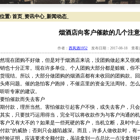
位置:
首页
资讯中心
新闻动态
_
_
_
烟酒店向客户催款的几个注意
作者：
西凤酒1952
发布日期：2017-08-18 查
然现在团购不好做，但是对于烟酒店来说，没团购做起来又很难
销也十分正常。现在许多单位、个人团购大部分都是赊账，你不
货现结。所以，大部分做团购的烟酒店都有未收回的团购款。回
头疼问题。催的急怕客户跑掉，不催店里的资金无法周转。怎么
听听专家的建议。
要怕催款而失去客户
期付款，理所当然。害怕催款引起客户不快，或失去客户，只会
其实，只要技巧运用得当，完全可以将收款作为与客户沟通的机
客户又有大不的？如果是一些死硬的客户，当机立断，及时中止"
付款”的威胁；否则只会越陷越深。而且，许多人做收款时，有
经验证明，应该要求全额付款，虽说拿到一点总比一点没拿到好