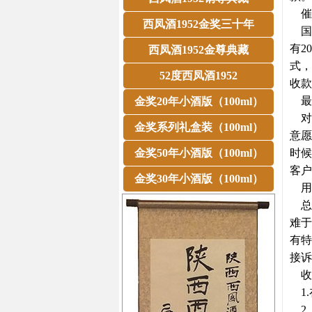
催
西凤酒1952金奖三十年
国
有2
西凤酒1952金尊典藏
式，
52度西凤酒1952
收款
最
金奖20年小酒版（100ml）
对
金奖系列礼盒装（100ml）
意愿
金奖50年小酒版（100ml）
时候
客户
金奖30年小酒版（100ml）
用
总有
难于
有特
接诉
收
1.
2