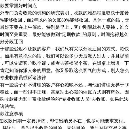
款要掌握好时间点
外专门负责收款的机构的研究表明，收款的难易程度取决于账龄
0%能够收回，而2年以内的欠账80%能够收回。具体一点的话
最好不要在上午催款。特别是早上，客户刚醒就有人要钱，谁会
时间至关重要，最好能够做到“定期收款”的原则，时间拖得越
好分段迂回
于那些迟迟不还款的客户，我们只有采取分段迂回的方式。款快
。如果有意拖欠的话，我们可以说多少天后派人过去，并且提前
，可以先请客户吃个饭，或者去茶楼喝个茶。在饭桌上增进一下
肯定知道你派人来的用意。你又采取这么客气的方式，别人怎么
专业收账员或诉诸法律
一些骗子和不讲理的客户存心赖账不还，与他们讲理无异于“对
奏效，而一些很不正规、甚至别出心裁的催账方式则有奇效。因
殊收款能力和丰富收款经验的“专业收账人员”去收账。如果此
诸法律。
款注意事项
在收款日期一定要拜访，即使出纳员不在，也尽可能要求支付。
．拜访时，首先提出收款的目的，未达目的，暂时别提交易之事