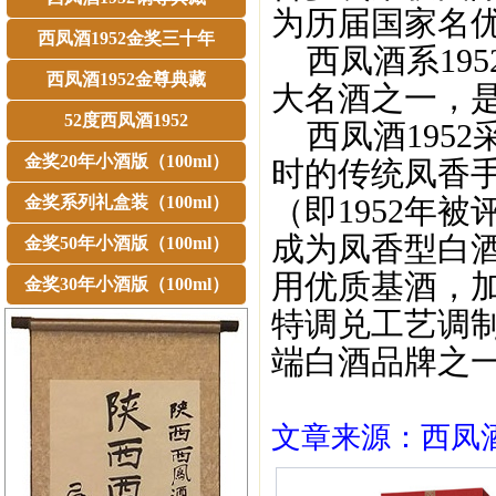
为历届国家名
西凤酒1952金奖三十年
西凤酒系195
西凤酒1952金尊典藏
大名酒之一，
52度西凤酒1952
西凤酒1952
金奖20年小酒版（100ml）
时的传统凤香
金奖系列礼盒装（100ml）
（即1952年
成为凤香型白酒
金奖50年小酒版（100ml）
用优质基酒，加
金奖30年小酒版（100ml）
特调兑工艺调
端白酒品牌之
文章来源：西凤酒1