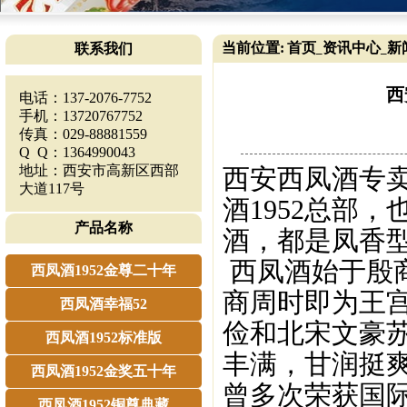
当前位置:
首页
资讯中心
新
联系我们
_
_
西
电话：137-2076-7752
手机：13720767752
传真：029-88881559
Q Q：1364990043
地址：西安市高新区西部
西安西凤酒专卖
大道117号
酒1952总部
产品名称
酒，都是凤香
西凤酒始于殷商
西凤酒1952金尊二十年
商周时即为王
西凤酒幸福52
俭和北宋文豪
西凤酒1952标准版
丰满，甘润挺
西凤酒1952金奖五十年
曾多次荣获国
西凤酒1952铜尊典藏