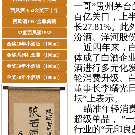
一哥”贵州茅
西凤酒1952金奖三十年
百亿关口，上半
西凤酒1952金尊典藏
长27.81%
52度西凤酒1952
汾酒、洋河股
金奖20年小酒版（100ml）
近四年来，白
金奖系列礼盒装（100ml）
体成了白酒企
酒进行多元化
金奖50年小酒版（100ml）
轮消费升级、
金奖30年小酒版（100ml）
董事长李曙光日
坛”上表示。
瞄准年轻消费
超级单品， “
行业的“无印良