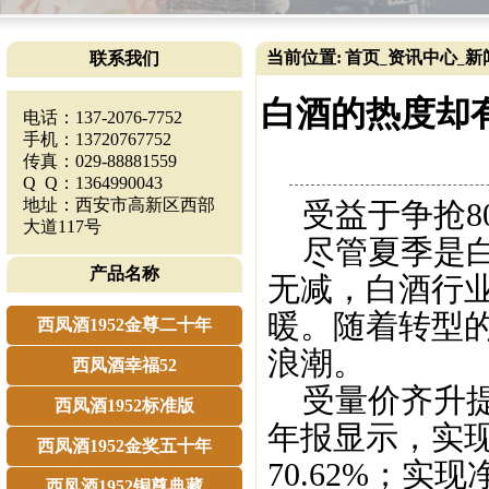
当前位置:
首页
资讯中心
新
联系我们
_
_
白酒的热度却有
电话：137-2076-7752
手机：13720767752
传真：029-88881559
Q Q：1364990043
地址：西安市高新区西部
受益于争抢80
大道117号
尽管夏季是白
产品名称
无减，白酒行
暖。随着转型
西凤酒1952金尊二十年
浪潮。
西凤酒幸福52
受量价齐升提
西凤酒1952标准版
年报显示，实现
西凤酒1952金奖五十年
70.62%；实现
西凤酒1952铜尊典藏