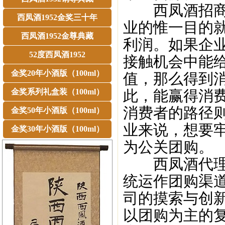
西凤酒招商；
西凤酒1952金奖三十年
业的惟一目的
西凤酒1952金尊典藏
利润。如果企
52度西凤酒1952
接触机会中能
金奖20年小酒版（100ml）
值，那么得到消
金奖系列礼盒装（100ml）
此，能赢得消
消费者的路径
金奖50年小酒版（100ml）
业来说，想要
金奖30年小酒版（100ml）
为公关团购。
西凤酒代理；
统运作团购渠
司的摸索与创
以团购为主的