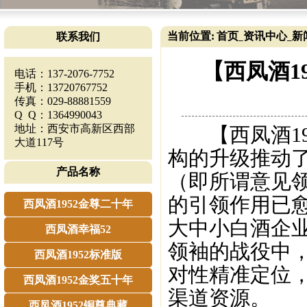
当前位置:
首页
资讯中心
新
联系我们
_
_
【西凤酒1
电话：137-2076-7752
手机：13720767752
传真：029-88881559
Q Q：1364990043
地址：西安市高新区西部
【西凤酒19
大道117号
构的升级推动
产品名称
（即所谓意见
的引领作用已
西凤酒1952金尊二十年
大中小白酒企
西凤酒幸福52
领袖的战役中
西凤酒1952标准版
对性精准定位
西凤酒1952金奖五十年
渠道资源。
西凤酒1952铜尊典藏