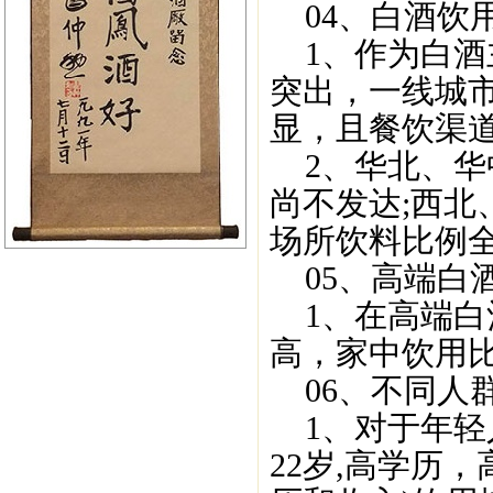
04、白酒饮
1、作为白酒
突出，一线城
显，且餐饮渠
2、华北、华
尚不发达;西
场所饮料比例
05、高端白
1、在高端白
高，家中饮用
06、不同人
1、对于年轻人
22岁,高学历，