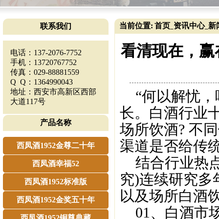
当前位置:
首页
资讯中心
新
联系我们
_
_
看清现在，赢
电话：137-2076-7752
手机：13720767752
传真：029-88881559
Q Q：1364990043
地址：西安市高新区西部
“何以解忧，
大道117号
长。白酒行业
产品名称
场所饮酒? 不
渠道是否给传
西凤酒1952金尊二十年
结合行业热点
西凤酒幸福52
究)连续研究
西凤酒1952标准版
以及场所白酒
西凤酒1952金奖五十年
01、白酒市
西凤酒1952铜尊典藏