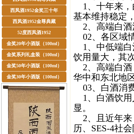
1、十年来，白
西凤酒1952金奖三十年
基本维持稳定
西凤酒1952金尊典藏
2、高端白酒渗
52度西凤酒1952
02、各区域
金奖20年小酒版（100ml）
1、中低端白
金奖系列礼盒装（100ml）
饮用量大，其
2、高端白酒
金奖50年小酒版（100ml）
华中和东北地
金奖30年小酒版（100ml）
03、白酒消
1、白酒饮用
显。
2、且近年来
历、SES-4社