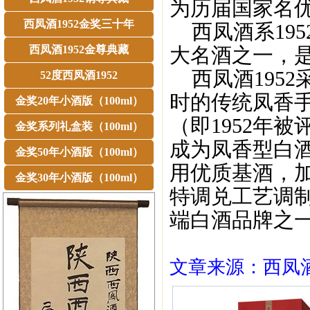
为历届国家名
西凤酒1952金奖三十年
西凤酒系195
西凤酒1952金尊典藏
大名酒之一，
西凤酒1952
52度西凤酒1952
时的传统凤香
金奖20年小酒版（100ml）
（即1952年
金奖系列礼盒装（100ml）
成为凤香型白酒
金奖50年小酒版（100ml）
用优质基酒，加
金奖30年小酒版（100ml）
特调兑工艺调
端白酒品牌之
文章来源：西凤酒1