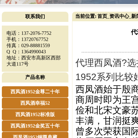
当前位置:
首页
资讯中心
新
联系我们
_
_
代
电话：137-2076-7752
手机：13720767752
传真：029-88881559
Q Q：1364990043
地址：西安市高新区西部
代理西凤酒?选
大道117号
1952系列比较
产品名称
西凤酒始于殷商
西凤酒1952金尊二十年
商周时即为王
西凤酒幸福52
俭和北宋文豪
西凤酒1952标准版
丰满，甘润挺
西凤酒1952金奖五十年
曾多次荣获国
西凤酒1952铜尊典藏