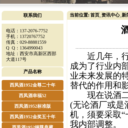
当前位置:
首页
资讯中心
新
联系我们
_
_
电话：137-2076-7752
手机：13720767752
传真：029-88881559
Q Q：1364990043
地址：西安市高新区西部
近几年，行业
大道117号
成为了行业内
产品名称
业未来发展的
替代的作用和
西凤酒1952金尊二十年
现在说酒二代
西凤酒幸福52
(无论酒厂或是
西凤酒1952标准版
机，须要采取“
西凤酒1952金奖五十年
我内部调整。
西凤酒1952铜尊典藏