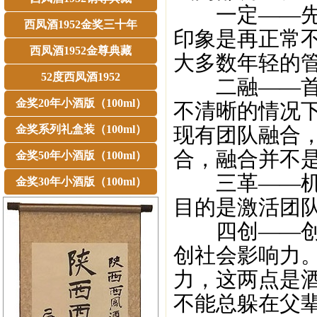
一定——先做
西凤酒1952金奖三十年
印象是再正常
西凤酒1952金尊典藏
大多数年轻的
52度西凤酒1952
二融——首先
金奖20年小酒版（100ml）
不清晰的情况
金奖系列礼盒装（100ml）
现有团队融合
合，融合并不
金奖50年小酒版（100ml）
三革——机制
金奖30年小酒版（100ml）
目的是激活团
四创——创明
创社会影响力
力，这两点是
不能总躲在父