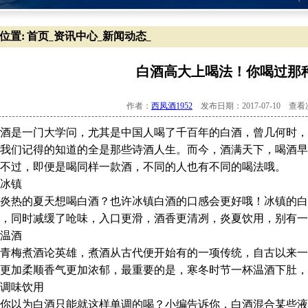
位置:
首页
资讯中心
新闻动态
_
_
_
白酒高大上喝法！你喝过那
作者：
西凤酒1952
发布日期：2017-07-10 查
是一门大学问，尤其是中国人喝了千百年的白酒，曾几何时，
我们记得的知道的全是那些诗酒人生。而今，酒满天下，喝酒早
过，即便是喝同样一款酒，不同的人也有不同的喝法哦。
镇
热的夏天想喝白酒？也许冰镇白酒的口感会更好哦！冰镇的白
，同时减缓了呛味，入口更滑，酒香更清冽，炎夏饮用，别有一
酒
梅煮酒论英雄，煮酒从古代便开始有的一项传统，自古以来一
更加柔顺香气更加浓郁，最重要的是，寒冬时节一杯温酒下肚，
味饮用
以为白酒只能就这样单调的喝？小编告诉你，白酒混合某些液