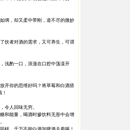
如绸，却又柔中带刚，道不尽的微妙
了饮者对酒的需求，又可养生，可谓
，浅酌一口，浪漫在口腔中荡漾开
放开你的思维好吗？将草莓和白酒搭
哦！
，令人回味无穷。
糖和能量，喝酒时掺饮料无形中会增
。
同样，千万不能白酒加啤酒兑着喝！