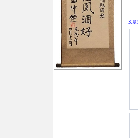
㊣西
文章来