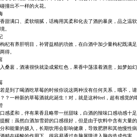
碰撞出不一样的火花。
梅
甜满口、柔软细腻，话梅用其柔和化去了酒的暴戾，品之温软
境。
杞
杞有养肝明目，补肾益精的功效，在白酒中加少量枸杞既满足
两得。
葚
入桑葚，酒液很快就染成紫红色，果香中荡漾着酒意，如梦如幻
莓
是到了喝酒吃草莓的时候你说这两种没有任何关系，哦不，请
？？一种新的草莓酒就此诞生！对，就是这种feel，超有感觉的
碧
感柔和，伴有果香且略带一丝甜味，白酒的辣味口感动感十足
醒：虽然白酒加雪碧的口感很好，但是由于饮料中含有大量的
分和能量的摄入，长期饮用会影响健康，导致肥胖和其他慢性病
精在碳酸的作用下，很容易通过血脑屏障进入脑内造成伤害。