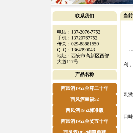
当前
联系我们
电话：137-2076-7752
手机：13720767752
传真：029-88881559
Q Q：1364990043
地址：西安市高新区西部
酒
大道117号
利，
不
产品名称
冰
炎
西凤酒1952金尊二十年
刺激
西凤酒幸福52
温
青
西凤酒1952标准版
口味
西凤酒1952金奖五十年
调
你
西凤酒1952铜尊典藏