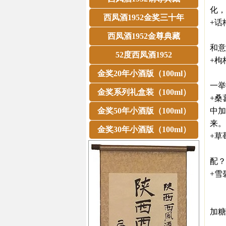
化，
西凤酒1952金奖三十年
+话
香
西凤酒1952金尊典藏
和意
52度西凤酒1952
+枸
枸
金奖20年小酒版（100ml）
一举
金奖系列礼盒装（100ml）
+桑
金奖50年小酒版（100ml）
中加
来。
金奖30年小酒版（100ml）
+草
若
配？
+雪
口
提
加糖
酒