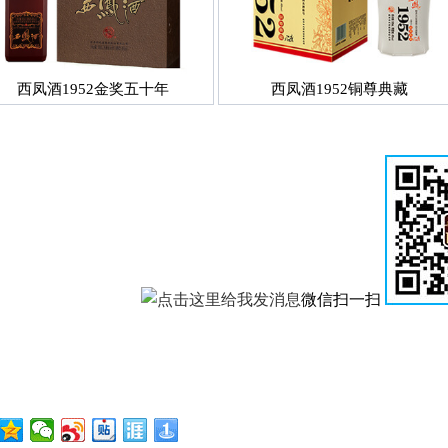
西凤酒1952金奖五十年
西凤酒1952铜尊典藏
微信扫一扫