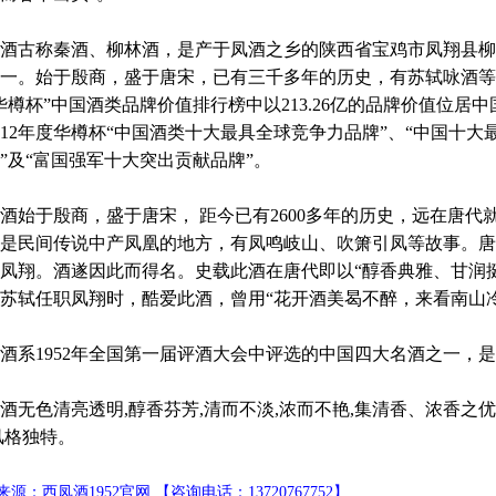
酒古称秦酒、柳林酒，是产于凤酒之乡的陕西省宝鸡市凤翔县柳
一。始于殷商，盛于唐宋，已有三千多年的历史，有苏轼咏酒等诸
华樽杯”中国酒类品牌价值排行榜中以213.26亿的品牌价值位居
012年度华樽杯“中国酒类十大最具全球竞争力品牌”、“中国十大
”及“富国强军十大突出贡献品牌”。
酒始于殷商，盛于唐宋， 距今已有2600多年的历史，远在唐
是民间传说中产凤凰的地方，有凤鸣岐山、吹箫引凤等故事。唐
凤翔。酒遂因此而得名。史载此酒在唐代即以“醇香典雅、甘润
苏轼任职凤翔时，酷爱此酒，曾用“花开酒美曷不醉，来看南山
酒系1952年全国第一届评酒大会中评选的中国四大名酒之一，
酒无色清亮透明,醇香芬芳,清而不淡,浓而不艳,集清香、浓香之
风格独特。
源：西凤酒1952官网 【咨询电话：13720767752】