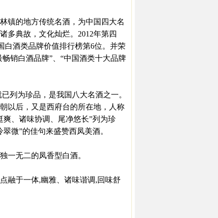
林镇的地方传统名酒，为中国四大名
多典故，文化灿烂。2012年第四
中国白酒类品牌价值排行榜第6位。并荣
最畅销白酒品牌”、“中国酒类十大品牌
代就已列为珍品，是我国八大名酒之一。
朝以后，又是西府台的所在地，人称
挺爽、诸味协调、尾净悠长”列为珍
冷翠微”的佳句来盛赞西凤美酒。
是独一无二的凤香型白酒。
优点融于一体,幽雅、诸味谐调,回味舒