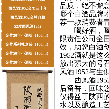
品质，绝不懈
西凤酒1952金奖三十年
哪个白酒品牌
西凤酒1952金尊典藏
荐一款消费者青
52度西凤酒1952
喝好酒，喝西
金奖20年小酒版（100ml）
限责任公司全
金奖系列礼盒装（100ml）
效，助您白酒
1952酒就是
金奖50年小酒版（100ml）
放出强大的号召
金奖30年小酒版（100ml）
凤酒1952与
西凤酒195
后留香，回味
仅得益于陕西
水以及酿造工