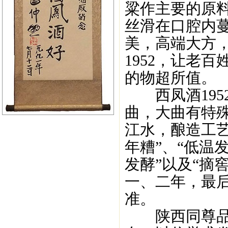
粱作主要的原
丝滑在口腔内
美，高端大方
1952，让老
的物超所值。
西凤酒195
曲，大曲有特
江水，酿造工
年糟”、“低温发
发酵”以及“摘
一、二年，最
准。
陕西同尊品牌