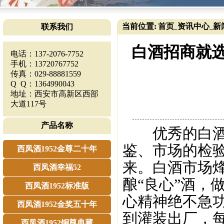
当前位置:
首页
资讯中心
新
联系我们
_
_
白酒招商就选
电话：137-2076-7752
手机：13720767752
传真：029-88881559
Q Q：1364990043
地址：西安市高新区西部
大道117号
产品名称
优秀的白酒品
鉴、市场的检验
西凤酒1952金尊二十年
来。白酒市场烽
西凤酒幸福52
酿“良心”酒，
西凤酒1952标准版
心精神绝不急功
西凤酒1952金奖五十年
到灌装出厂，
西凤酒1952铜尊典藏