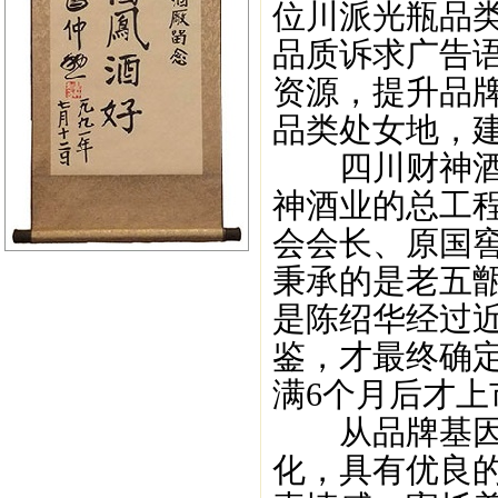
位川派光瓶品类
品质诉求广告
资源，提升品
品类处女地，
四川财神酒业
神酒业的总工
会会长、原国窖
秉承的是老五
是陈绍华经过
鉴，才最终确
满6个月后才
从品牌基因而
化，具有优良