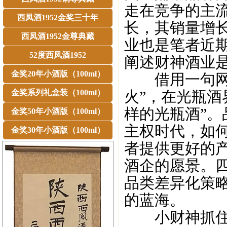
走在竞争的主流
西凤酒1952金奖三十年
长，其销量增
西凤酒1952金尊典藏
业也是笔者近
52度西凤酒1952
阐述财神酒业
金奖20年小酒版（100ml）
借用一句网络
金奖系列礼盒装（100ml）
火”，在光瓶酒
样的光瓶酒”
金奖50年小酒版（100ml）
主权时代，如
金奖30年小酒版（100ml）
者提供更好的
酒企的愿景。
品类差异化策
的蓝海。
小财神抓住四