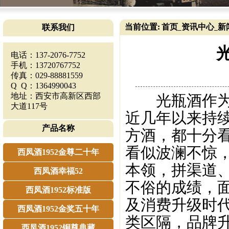
当前位置:
首页
资讯中心
新
联系我们
_
_
电话：137-2076-7752
手机：13720767752
传真：029-88881559
Q Q：1364990043
地址：西安市高新区西部
光瓶酒作为大
大道117号
近几年以来持
产品名称
方酒，都十分看
看似波澜不惊
西凤酒1952金尊二十年
本领，拼渠道
西凤酒幸福52
不俗的成绩，
西凤酒1952标准版
及消费升级时
西凤酒1952金奖五十年
类区隔，品牌
西凤酒1952铜尊典藏