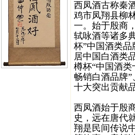
西凤酒古称秦
鸡市凤翔县柳
一。始于殷商
轼咏酒等诸多典
杯”中国酒类品
居中国白酒类品
樽杯“中国酒类
畅销白酒品牌”
十大突出贡献品
西凤酒始于殷商
史，远在唐代
翔是民间传说