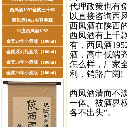
代理政策也有免
西凤酒1952金奖三十年
以直接咨询西凤
西凤酒1952金尊典藏
西凤酒在陕西
52度西凤酒1952
西凤酒有上千
金奖20年小酒版（100ml）
有，西凤酒19
金奖系列礼盒装（100ml）
酒，高中低端
怎么样，厂家
金奖50年小酒版（100ml）
利，销路广阔!
金奖30年小酒版（100ml）
西凤酒清而不
一体。被酒界
各不出头”。