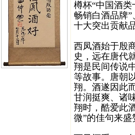
樽杯“中国酒类
畅销白酒品牌”
十大突出贡献品
西凤酒始于殷商
史，远在唐代
翔是民间传说
等故事。唐朝
翔。酒遂因此
甘润挺爽、诸
翔时，酷爱此
微”的佳句来盛