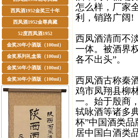
怎么样，厂家
西凤酒1952金奖三十年
利，销路广阔!
西凤酒1952金尊典藏
52度西凤酒1952
西凤酒清而不
金奖20年小酒版（100ml）
一体。被酒界
金奖系列礼盒装（100ml）
各不出头”。
金奖50年小酒版（100ml）
西凤酒古称秦
金奖30年小酒版（100ml）
鸡市凤翔县柳
一。始于殷商
轼咏酒等诸多典
杯”中国酒类品
居中国白酒类品