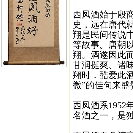
西凤酒始于殷商
史，远在唐代
翔是民间传说
等故事。唐朝
翔。酒遂因此
甘润挺爽、诸
翔时，酷爱此
微”的佳句来盛
西凤酒系195
名酒之一，是