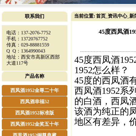
当前位置:
首页
资讯中心
新
联系我们
_
_
45度西凤酒1
电话：137-2076-7752
手机：13720767752
传真：029-88881559
Q Q：1364990043
地址：西安市高新区西部
45度西凤酒19
大道117号
1952怎么样？
产品名称
45度的西凤酒
西凤酒1952系
西凤酒1952金尊二十年
的白酒，西凤酒
西凤酒幸福52
该酒为纯正的凤
西凤酒1952标准版
地区有差异，
西凤酒1952金奖五十年
西凤酒1952铜尊典藏