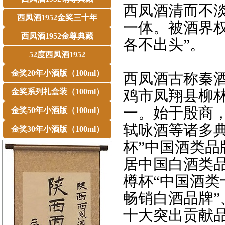
西凤酒清而不
西凤酒1952金奖三十年
一体。被酒界
西凤酒1952金尊典藏
各不出头”。
52度西凤酒1952
金奖20年小酒版（100ml）
西凤酒古称秦
金奖系列礼盒装（100ml）
鸡市凤翔县柳
一。始于殷商
金奖50年小酒版（100ml）
轼咏酒等诸多典
金奖30年小酒版（100ml）
杯”中国酒类品
居中国白酒类品
樽杯“中国酒类
畅销白酒品牌”
十大突出贡献品