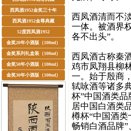
西凤酒1952金奖三十年
西凤酒清而不
西凤酒1952金尊典藏
一体。被酒界
52度西凤酒1952
各不出头”。
金奖20年小酒版（100ml）
金奖系列礼盒装（100ml）
西凤酒古称秦
鸡市凤翔县柳
金奖50年小酒版（100ml）
一。始于殷商
金奖30年小酒版（100ml）
轼咏酒等诸多典
杯”中国酒类品
居中国白酒类品
樽杯“中国酒类
畅销白酒品牌”