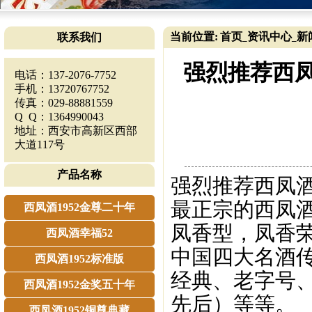
当前位置:
首页
资讯中心
新
联系我们
_
_
强烈推荐西凤
电话：137-2076-7752
手机：13720767752
传真：029-88881559
Q Q：1364990043
地址：西安市高新区西部
大道117号
产品名称
强烈推荐西凤酒
最正宗的西凤酒
西凤酒1952金尊二十年
凤香型，凤香荣
西凤酒幸福52
中国四大名酒
西凤酒1952标准版
经典、老字号、
西凤酒1952金奖五十年
先后）等等。
西凤酒1952铜尊典藏