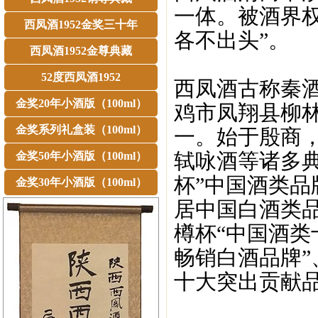
一体。被酒界
西凤酒1952金奖三十年
各不出头”。
西凤酒1952金尊典藏
52度西凤酒1952
西凤酒古称秦
金奖20年小酒版（100ml）
鸡市凤翔县柳
金奖系列礼盒装（100ml）
一。始于殷商
轼咏酒等诸多典
金奖50年小酒版（100ml）
杯”中国酒类品
金奖30年小酒版（100ml）
居中国白酒类品
樽杯“中国酒类
畅销白酒品牌”
十大突出贡献品