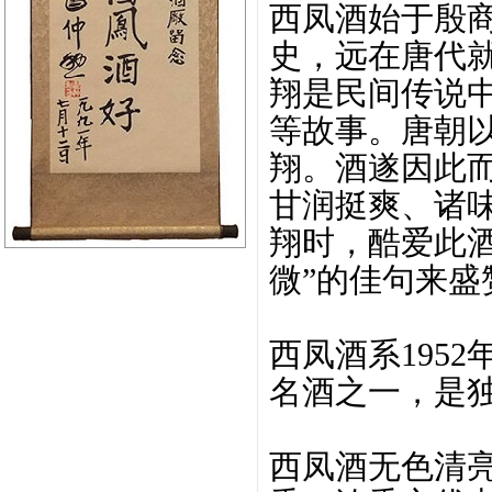
西凤酒始于殷商
史，远在唐代
翔是民间传说
等故事。唐朝
翔。酒遂因此
甘润挺爽、诸
翔时，酷爱此
微”的佳句来盛
西凤酒系195
名酒之一，是
西凤酒无色清亮