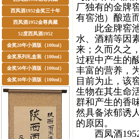
厂独有的金牌窖
西凤酒1952金奖三十年
有窖池）酿造
西凤酒1952金尊典藏
此金牌窖池中
52度西凤酒1952
水、酒精等因
金奖20年小酒版（100ml）
来；久而久之
金奖系列礼盒装（100ml）
过程中产生的
丰富的营养，
金奖50年小酒版（100ml）
目前为止，该窖
金奖30年小酒版（100ml）
生物在其生命
群和产生的香
然具备浓郁诱
的原因。
西凤酒195