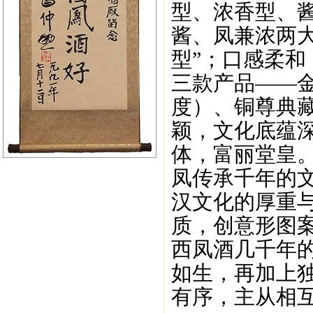
型、浓香型、
酱、凤兼浓两
型”；口感柔和
三款产品——金
度）、铜尊典藏
颖，文化底蕴
体，富丽堂皇
凤传承千年的
汉文化的厚重
质，创意形图案
西凤酒几千年
如生，再加上
有序，主从相