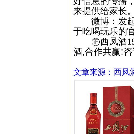
好信息的传播
来提供给家长
微博：发起＃
于吃喝玩乐的
㊣西凤酒195
酒,合作共赢!咨询
文章来源：西凤酒1