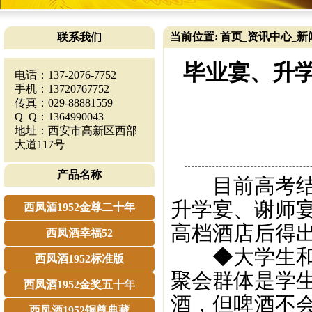
当前位置:
首页
资讯中心
新
联系我们
_
_
毕业宴、升
电话：137-2076-7752
手机：13720767752
传真：029-88881559
Q Q：1364990043
地址：西安市高新区西部
大道117号
产品名称
目前高考结束
升学宴、谢师
西凤酒1952金尊二十年
高档酒店后得
西凤酒幸福52
◆大学生和高
西凤酒1952标准版
聚会群体是学
西凤酒1952金奖五十年
酒，但啤酒不
西凤酒1952铜尊典藏