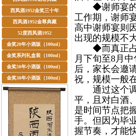
◆谢师宴的主
西凤酒1952金奖三十年
工作期，谢师
西凤酒1952金尊典藏
高中谢师宴则
52度西凤酒1952
出现的规模不
金奖20年小酒版（100ml）
◆而真正占据
金奖系列礼盒装（100ml）
月下旬至8月
后，家长会邀
金奖50年小酒版（100ml）
祝，规模一般在
金奖30年小酒版（100ml）
通过这个调查
平，且对白酒
是时间节点把
手。但因为毕
握节奏，才能