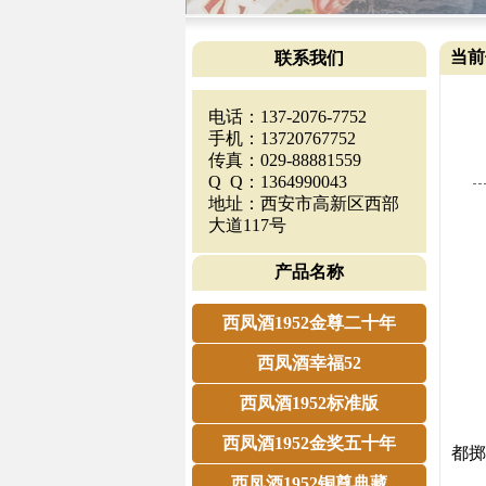
当前
联系我们
电话：137-2076-7752
手机：13720767752
传真：029-88881559
Q Q：1364990043
地址：西安市高新区西部
这
大道117号
他
他好
产品名称
他
他
西凤酒1952金尊二十年
他有
西凤酒幸福52
他
他
西凤酒1952标准版
深
西凤酒1952金奖五十年
都掷
6月
西凤酒1952铜尊典藏