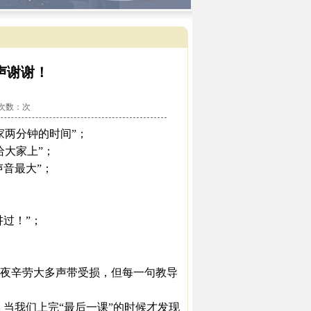
声谢谢！
看次数：
次
两分钟的时间”；
大家上”；
音最大”；
过！”；
夜辛劳大多声带受损，但每一句教导
当我们上完“最后一课”的时候才发现