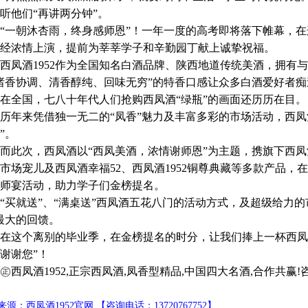
听他们“再讲两分钟”。
朝沐杏雨，终身感师恩”！一年一度的高考即将落下帷幕，在这个
经浓情上演，提前为莘莘学子和辛勤园丁献上诚挚祝福。
酒1952作为全国知名白酒品牌、陕西地道传统美酒，拥有
诸香协调、清香醇纯、回味无穷”的特香口感让众多白酒爱好者
在全国，七八十年代人们抢购西凤酒“绿瓶”的画面还历历在目。
来凭借独一无二的“凤香”魅力及丰富多彩的市场活动，西凤酒1
”。
次，西凤酒以“西凤美酒，浓情谢师恩”为主题，携旗下西凤酒19
市场宠儿及西凤酒幸福52、西凤酒1952铜尊典藏等多款产品
师宴活动，助力学子们金榜提名。
就送”、“满桌送”西凤酒五花八门的活动方式，及超级给力的
最大的回馈。
这个离别的毕业季，在金榜提名的时分，让我们捧上一杯西凤美
谢谢您”！
凤酒1952,正宗西凤酒,凤香型精品,中国四大名酒,合作共赢!咨询电话
源：西凤酒1952官网 【咨询电话：13720767752】