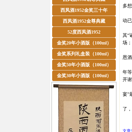
多想
西凤酒1952金奖三十年
“一
动已
西凤酒1952金尊典藏
西凤
52度西凤酒1952
其“
场；
金奖20年小酒版（100ml）
历年
金奖系列礼盒装（100ml）
恩酒
金奖50年小酒版（100ml）
而此
年等
金奖30年小酒版（100ml）
开谢
“买
宴”
在
了，
㊣西
文章来