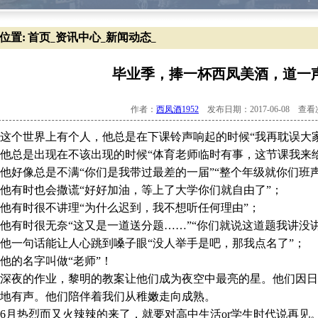
位置:
首页
资讯中心
新闻动态
_
_
_
毕业季，捧一杯西凤美酒，道一
作者：
西凤酒1952
发布日期：2017-06-08 查
个世界上有个人，他总是在下课铃声响起的时候“我再耽误大家
总是出现在不该出现的时候“体育老师临时有事，这节课我来给
像总是不满“你们是我带过最差的一届”“整个年级就你们班声
有时也会撒谎“好好加油，等上了大学你们就自由了”；
有时很不讲理“为什么迟到，我不想听任何理由”；
时很无奈“这又是一道送分题……”“你们就说这道题我讲没讲
一句话能让人心跳到嗓子眼“没人举手是吧，那我点名了”；
的名字叫做“老师”！
夜的作业，黎明的教案让他们成为夜空中最亮的星。他们因日
地有声。他们陪伴着我们从稚嫩走向成熟。
热烈而又火辣辣的来了，就要对高中生活or学生时代说再见。