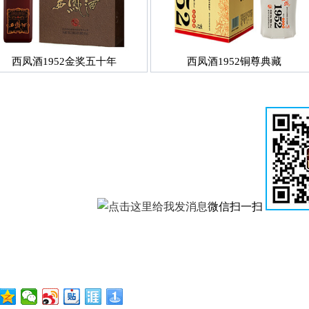
西凤酒1952金奖五十年
西凤酒1952铜尊典藏
微信扫一扫