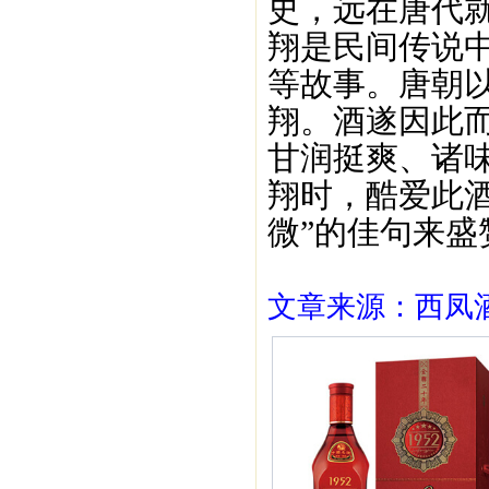
史，远在唐代
翔是民间传说
等故事。唐朝
翔。酒遂因此
甘润挺爽、诸
翔时，酷爱此
微”的佳句来盛
文章来源：西凤酒1