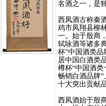
名酒之一，是
西凤酒古称秦
鸡市凤翔县柳
一。始于殷商
轼咏酒等诸多典
杯”中国酒类品
居中国白酒类品
樽杯“中国酒类
畅销白酒品牌”
十大突出贡献品
西凤酒始于殷商