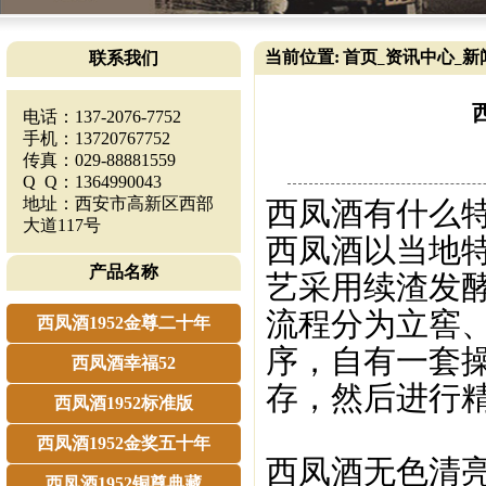
当前位置:
首页
资讯中心
新
联系我们
_
_
电话：137-2076-7752
手机：13720767752
传真：029-88881559
Q Q：1364990043
地址：西安市高新区西部
西凤酒有什么特
大道117号
西凤酒以当地
产品名称
艺采用续渣发
流程分为立窖
西凤酒1952金尊二十年
序，自有一套
西凤酒幸福52
存，然后进行
西凤酒1952标准版
西凤酒1952金奖五十年
西凤酒无色清
西凤酒1952铜尊典藏