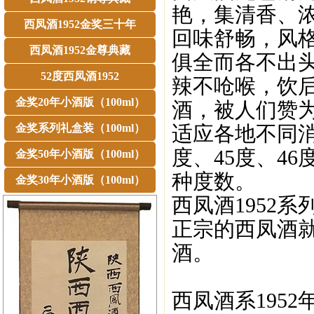
艳，集清香、
西凤酒1952金奖三十年
回味舒畅，风
西凤酒1952金尊典藏
俱全而各不出
52度西凤酒1952
辣不呛喉，饮
金奖20年小酒版（100ml）
酒，被人们赞为
金奖系列礼盒装（100ml）
适应各地不同消
度、45度、46
金奖50年小酒版（100ml）
种度数。
金奖30年小酒版（100ml）
西凤酒1952
正宗的西凤酒就
酒。
西凤酒系195